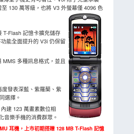
30 萬等級，也將 V3 外螢幕僅 4096 色
T-Flash 記憶卡擴充儲存
全面提升的 V3i 仍保留
！
與 MMS 多種訊息格式，並且
6 中再度發表深藍、紫羅蘭、紫
不同選擇。
建 123 萬畫素數位相
性化音樂手機的消費群眾。
 EMU 耳機，上市初期搭贈 128 MB T-Flash 記憶