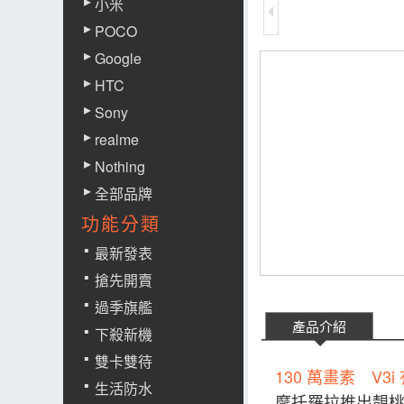
小米
POCO
Google
HTC
Sony
realme
Nothing
全部品牌
功能分類
最新發表
搶先開賣
過季旗艦
產品介紹
下殺新機
雙卡雙待
130 萬畫素 V3
生活防水
摩托羅拉推出靚桃紅