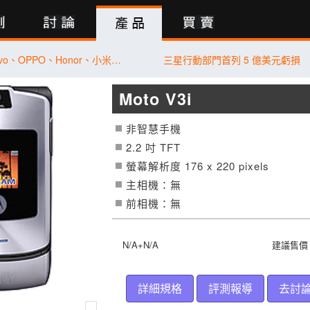
行動版
【桃園促銷】vivo、OPPO、Honor、小米、Samsung、Apple，現貨特價 3,590 元起有夠划算！(7/31~8/6)
三星行動部門首列 5 億美元虧損
Moto V3i
非智慧手機
2.2 吋
TFT
螢幕解析度 176 x 220 pixels
主相機：無
前相機：無
N/A+N/A
建議售價：
詳細規格
評測報導
去討