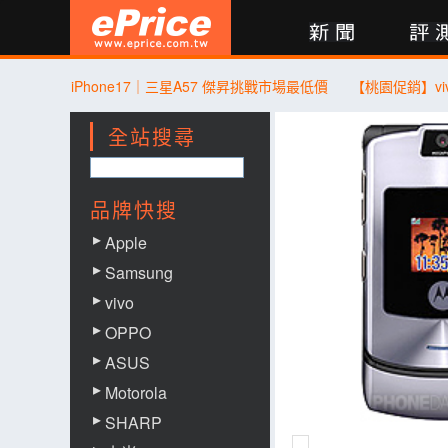
新聞
評測
討論
產品
買賣
商城
登入
iPhone17｜三星A57 傑昇挑戰市場最低價
全站搜尋
品牌快搜
Apple
Samsung
vivo
OPPO
ASUS
Motorola
SHARP