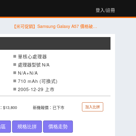
登入/註冊
【米可促銷】Samsung Galaxy A57 價格破盤！米可手機館限時 $13,890 (8/4~8/6)
單核心處理器
處理器型號 N/A
N/A+N/A
710 mAh (可換式)
2005-12-29 上市
加入比拼
$13,800
新機報價：已下市
論區
規格比拼
價格走勢