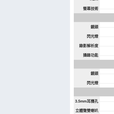
螢幕技術
鏡頭
閃光燈
錄影解析度
攝錄功能
鏡頭
閃光燈
3.5mm耳機孔
立體聲雙喇叭