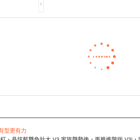
i 有型更有力
、晶炫藍雙色壯大 V3 家族聲勢後，再推進階版 V3i，