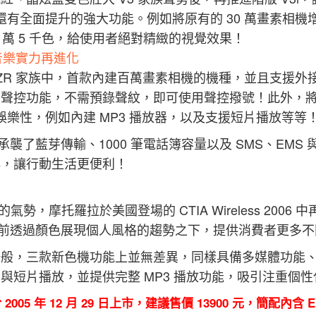
還有全面提升的強大功能。例如將原有的 30 萬畫素相機增至 1
 萬 5 千色，給使用者絕對精緻的視覺效果！
 音樂實力再進化
 RAZR 家族中，首款內建百萬畫素相機的機種，並且支援外接 
聲控功能，不需預錄聲紋，即可使用聲控撥號！此外，將功能
體娛樂性，例如內建 MP3 播放器，以及支援短片播放等等
成承襲了藍芽傳輸、1000 筆電話簿容量以及 SMS、EMS 
典，讓行動生活更便利！
的氣勢，摩托羅拉於美國登場的 CTIA Wireless 200
在當前透過顏色展現個人風格的趨勢之下，提供消費者更多
紫一般，三款新色機功能上並無差異，同樣具備多媒體功能、內
與短片播放，並提供完整 MP3 播放功能，吸引注重個
3i 於 2005 年 12 月 29 日上市，建議售價 13900 元，簡配內含