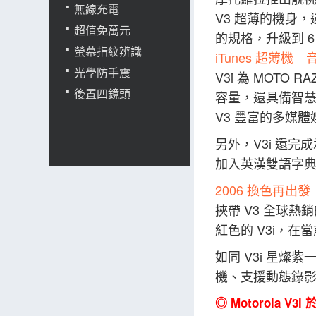
無線充電
V3 超薄的機身，
超值免萬元
的規格，升級到 6
螢幕指紋辨識
iTunes 超薄機
光學防手震
V3i 為 MOTO
後置四鏡頭
容量，還具備智慧
V3 豐富的多媒
另外，V3i 還完
加入英漢雙語字
2006 換色再出發
挾帶 V3 全球熱銷
紅色的 V3i，
如同 V3i 星燦
機、支援動態錄影
◎ Motorola V