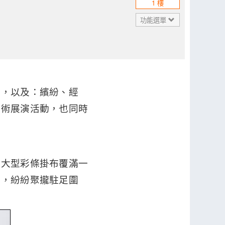
1 樓
功能選單
念，以及：繽紛、經
藝術展演活動，也同時
，大型彩條掛布覆滿一
奇，紛紛聚攏駐足圍