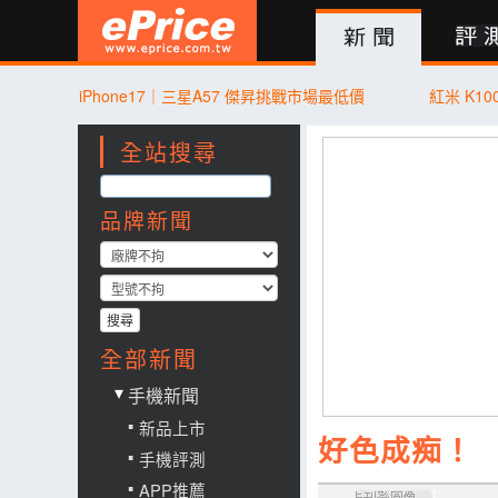
新聞
評測
討論
產品
買賣
商城
登入
iPhone17｜三星A57 傑昇挑戰市場最低價
紅米 K10
全站搜尋
品牌新聞
搜尋
全部新聞
手機新聞
新品上市
好色成痴！ 
手機評測
APP推薦