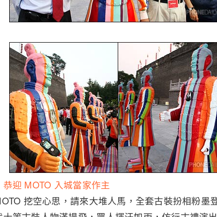
恭迎 MOTO 入城當家作主
OTO 挖空心思，請來大堆人馬，全套古裝扮相粉墨
武士等古裝人物滿場飛，眾人揮汗如雨，仿行古禮演