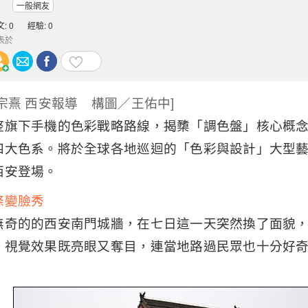
一般網友
: 0
經驗: 0
表於
宗熹 西安報導 構圖／王佑中]
整旗下手機的色彩戰略路線，揭櫫「調色盤」核心概
四大色系。將於全球各地巡迴的「色彩與設計」大型
西安登場。
條變臉秀
無奇的的西安南門城牆，在七日這一天突然換了面貌
，視覺效果既亮眼又奪目，連當地路過民眾也十分好