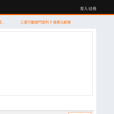
登入/註冊
2026 最值得買的手機推薦｜不同預算怎麼選？5 款熱門手機完整比較
三星行動部門首列 5 億美元虧損