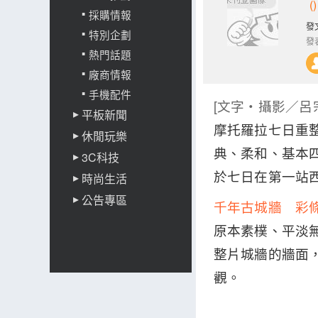
()
採購情報
發文
特別企劃
發
熱門話題
廠商情報
手機配件
[文字‧攝影／呂
平板新聞
摩托羅拉七日重
休閒玩樂
典、柔和、基本
3C科技
於七日在第一站
時尚生活
公告專區
千年古城牆 彩
原本素樸、平淡
整片城牆的牆面
觀。