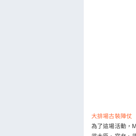
大排場古裝陣仗 
為了這場活動，M
武大臣、宮女、