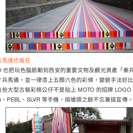
兵馬俑也瘋狂
O 也把玩色腦筋動到西安的重要文物及觀光資產「秦
寸兵馬俑，並一律漆上五顏六色的彩條，變貌手法好
些大型古裝彩條公仔不是貼上 MOTO 的招牌 LOGO
MING、PEBL、SLVR 等手機，搞噱頭之餘不忘兼搞宣傳