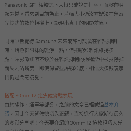
Panasonic GF1 相較之下大概只能說是打平，而沒有明
顯超越。看來到目前為止，片幅大小仍沒有辦法在無反
光鏡式的數位相機上，顯現出真正的明顯差異。
同時筆者覺得 Samsung 未來或許可試著在雜訊抑制
時，錯色雜訊抹的乾淨一點，但把顆粒雜訊維持多一
點，讓影像細節不致於在雜訊抑制的過程當中被抹除掉
而失去清晰度，即使保留些許顆粒感，相信大多數玩家
們仍是樂意接受。
搭配 30mm f2 定焦鏡實戰表現
由於操作、選單等部分，之前的文章已經做過
基本介
紹
，因此今天就儘快切入正題，直接進行大家期待最久
的實戰分享吧！今天要介紹的 30mm f2 這枚輕巧大光