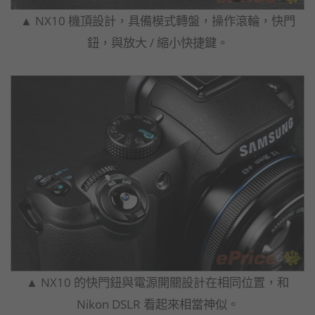
▲ NX10 機頂設計，具備模式轉盤，操作滾輪，快門
鈕，與放大 / 縮小快捷鍵。
▲ NX10 的快門鈕與電源開關設計在相同位置，和
Nikon DSLR 看起來相當神似。