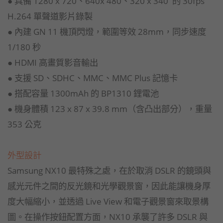
● 具備 1280 x 720、640x 480、320 x 340 的 30fps
H.264 單聲道影片錄製
● 內建 GN 11 機頂閃燈，範圍等效 28mm，同步速度
1/180 秒
● HDMI 高畫質影音輸出
● 支援 SD、SDHC、MMC、MMC Plus 記憶卡
● 搭配容量 1300mAh 的 BP1310 鋰電池
● 機身體積 123 x 87 x 39.8 mm（含凸出部分），重量
353 公克
外型設計
Samsung NX10 最特殊之處，在於取消 DSLR 的鏡頭與
感光元件之間的反光鏡和光學觀景窗，因此能讓機身厚
度大幅縮小，並透過 Live View 和電子觀景窗來取景構
圖。在操作按鈕配置方面，NX10 承襲了許多 DSLR 與