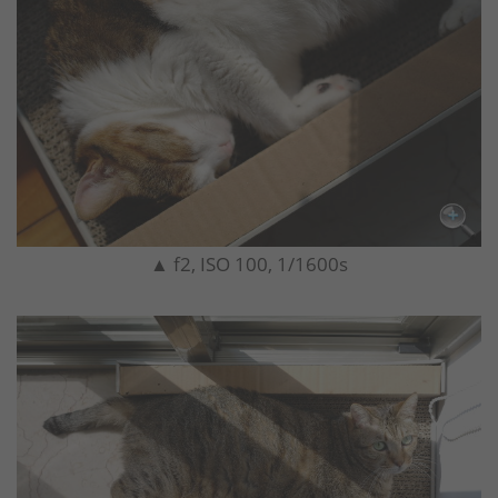
▲ f2, ISO 100, 1/1600s