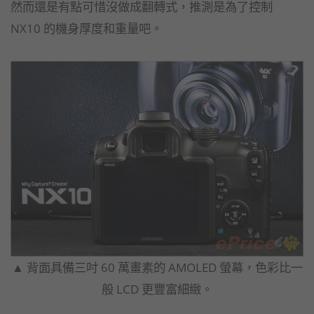
然而還是有點可惜沒做成翻轉式，推測是為了控制
NX10 的機身厚度和重量吧。
▲ 背面具備三吋 60 萬畫素的 AMOLED 螢幕，色彩比一
般 LCD 更豐富細緻。