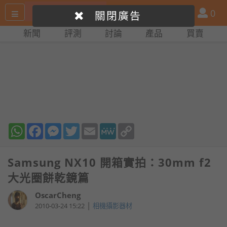
搜
產
會
0
關閉廣告
尋
品
員
新聞
評測
討論
產品
買賣
網
比
站
拼
WhatsApp
Facebook
Messenger
Twitter
Email
MeWe
Copy
Link
Samsung NX10 開箱實拍：30mm f2
大光圈餅乾鏡篇
OscarCheng
|
2010-03-24 15:22
相機攝影器材