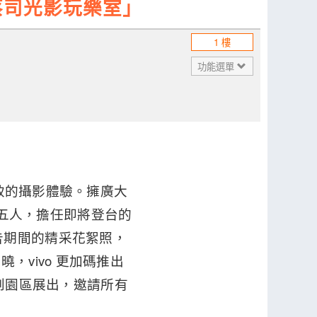
o 蔡司光影玩樂室」
1 樓
功能選單
極致的攝影體驗。擁廣大
- 告五人，擔任即將登台的
拍攝廣告期間的精采花絮照，
vivo 更加碼推出
菸文創園區展出，邀請所有