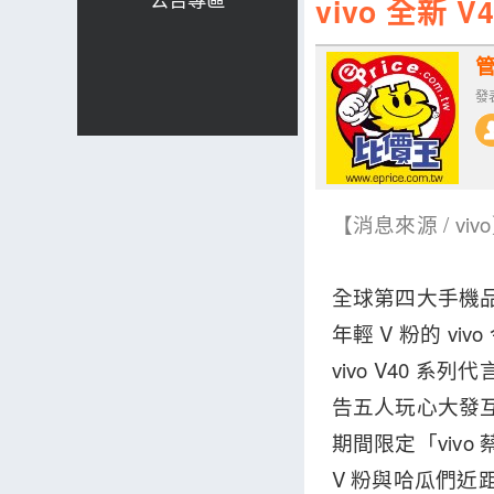
vivo 全新
發表
【消息來源 / viv
全球第四大手機品
年輕 V 粉的 v
vivo V40 系
告五人玩心大發互
期間限定「vivo
V 粉與哈瓜們近