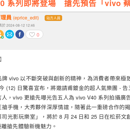
 V40 系列即將登場 搶先預告「viv
管理員
(eprice_edit)
站方人員
於 2024-08-12 12:46
0
o】
牌 vivo 以不斷突破與創新的精神，為消費者帶來
ivo 今 (12) 日驚喜宣布，將邀請甫鍍金的超人氣樂團 
列代言人，vivo 更搶先曝光告五人為 vivo V40 系列
搶手機，大秀夥伴深厚情誼，隨著此一重磅合作的揭曉，
 蔡司光影玩樂室」，將於 8 月 24 日和 25 日在松
距離搶先體驗新機魅力。