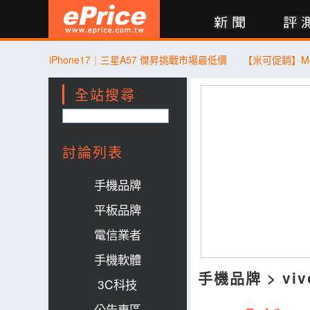
新聞
評測
討論
產品
買賣
商城
登入
iPhone17｜三星A57 傑昇挑戰市場最低價
全站搜尋
討論列表
手機品牌
平板品牌
電信業者
手機軟體
手機品牌
>
viv
3C科技
公告專區