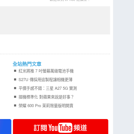
全站熱門文章
紅米將推 7 吋螢幕萬級電池手機
S27U 傳採用這製程讓相機更薄
平價手感不錯：三星 A27 5G 實測
摺機標準化 對蘋果來說是好事？
榮耀 600 Pro 茉莉限量版明開賣