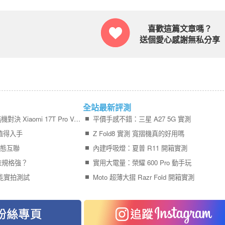
喜歡這篇文章嗎？
送個愛心感謝無私分享
全站最新評測
【PK 擂台】平價版旗艦機對決 Xiaomi 17T Pro V.S. vivo X300 FE
平價手感不錯：三星 A27 5G 實測
 誰值得入手
Z Fold8 實測 寬摺機真的好用嗎
 生態互聯
內建呼吸燈：夏普 R11 開箱實測
ra 誰規格強？
實用大電量：榮耀 600 Pro 動手玩
？效能實拍測試
Moto 超薄大摺 Razr Fold 開箱實測