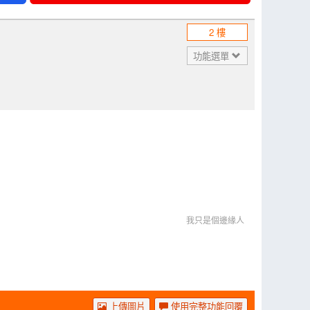
2 樓
功能選單
我只是個邊緣人
上傳圖片
使用完整功能回覆