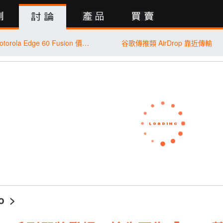
行動版
【米可促銷】Motorola Edge 60 Fusion 價格破盤！米可手機館限時 $8,490 (7/31~8/2)
谷歌傳推類 AirDrop 靠近傳輸
o
>