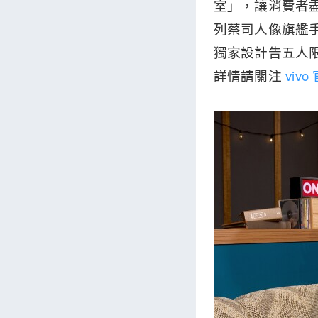
室」，讓消費者盡情
列蔡司人像旗艦手
獨家設計告五人
詳情請關注
viv