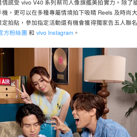
感受 vivo V40 系列蔡司人像旗艦美拍實力。除了搶
機，更可以在多種專屬情境拍下吸睛 Reels 及時
限定拍貼，參加指定活動還有機會獲得獨家告五人聯
o 官方粉絲團
和
vivo Instagram
。