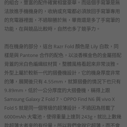
的組合，豐富的配件確實相當豪華。而這個手寫筆是無
法放進手機機身的，收納或充電都必須放回手寫筆專用
的充電器裡面，不過聊勝於無，畢竟還是多了手寫筆的
功能，在與競品比較時，自然也多了競爭力。
而在機身的部分，這台 Razr Fold 顏色是 Lily 白款，同
樣是與 Pantone 合作的配色，以淡香檳金色的金屬搭配
背蓋的米白色編織紋材質，整體風格看起來非常淡雅。
外型上屬於較新一代的摺疊機設計，它的機身厚度非常
的薄，展開後只有 4.55mm，就算摺疊的情況下也只有
9.89mm，低於一公分厚度的大摺疊機，稱得上跟
Samsung Galaxy Z Fold 7、OPPO Find N6 與 vivo X
Fold 5 就是同一個等級的超薄設計，不過因為搭載了
6000mAh 大電池，使得重量上達到 243g，就比上數幾
款超薄大者來的有份量，所以我們會說它超薄，而不會