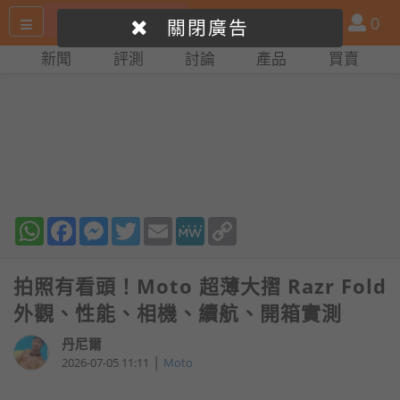
搜
產
會
0
關閉廣告
尋
品
員
新聞
評測
討論
產品
買賣
網
比
站
拼
WhatsApp
Facebook
Messenger
Twitter
Email
MeWe
Copy
Link
拍照有看頭！Moto 超薄大摺 Razr Fold
外觀、性能、相機、續航、開箱實測
丹尼爾
|
2026-07-05 11:11
Moto