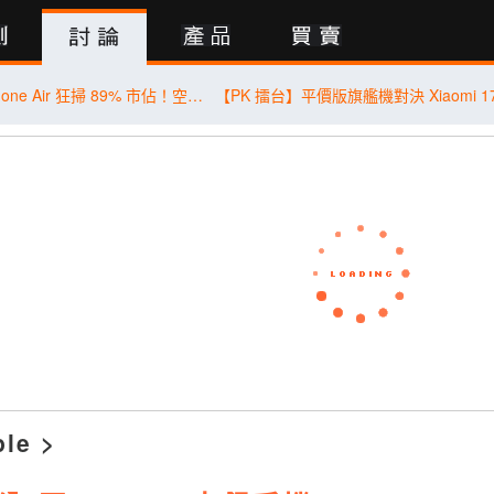
行動版
iPhone 17＋iPhone Air 狂掃 89% 市佔！空機價跳水 9,410 元引爆尾盤買氣
ple
>