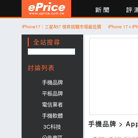
新聞
評測
討論
產品
買賣
商城
登入
iPhone17｜三星A57 傑昇挑戰市場最低價
全站搜尋
討論列表
手機品牌
平板品牌
電信業者
手機軟體
手機品牌
>
Ap
3C科技
公告專區