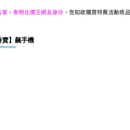
店家，表明比價王網友身分
，
告知欲購買特賣活動商