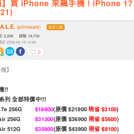
 iPhone 來飆手機 ! iPhone 1
21)
A.L.E.
(primesale)
站方人員
: 3,358
經驗: 19,709
於 2026-05-15 14:49
0
手機】
機!!
7系列 全部特價中!!!
ne 17e 256G
$18800
(原價 $21900
現省 $3100
)
ne Air 256G
$31300
(原價 $36900
現省 $5600
)
e Air 512G
$35800
(原價 $43900
現省 $8100
)