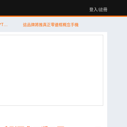
登入/註冊
【PK 擂台】平價版旗艦機對決 Xiaomi 17T Pro V.S. vivo X300 FE
這品牌將推真正零邊框概念手機