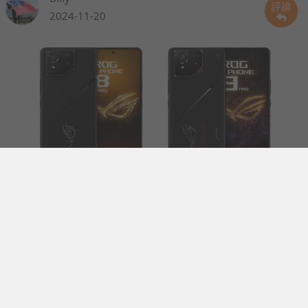
評論
2024-11-20
【PK 擂台】市場唯一電競手機上下代差別多大？ ASUS ROG Phone 8 Pro v.s. ASUS ROG Phone 9 Pro 規格比較
距離上代發表還不到一年的 ROG 就已早早推出了新機 ROG
Phone 9，兩者在外型上十分相類，但具體細節有哪些不一樣，哪
一台比較值得入手，就讓我們來比較看看吧。
丹尼爾
2024-01-16