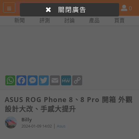
搜
產
會
0
關閉廣告
尋
品
員
新聞
評測
討論
產品
買賣
網
比
站
拼
WhatsApp
Facebook
Messenger
Twitter
Email
MeWe
Copy
Link
ASUS ROG Phone 8、8 Pro 開箱 外觀
設計大改、手感大提升
Billy
|
2024-01-09 14:02
Asus