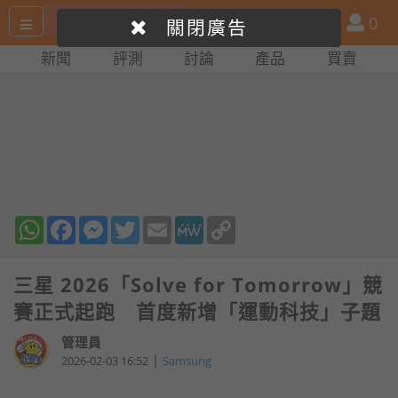
搜
產
會
0
關閉廣告
尋
品
員
新聞
評測
討論
產品
買賣
網
比
站
拼
WhatsApp
Facebook
Messenger
Twitter
Email
MeWe
Copy
Link
三星 2026「Solve for Tomorrow」競
賽正式起跑 首度新增「運動科技」子題
管理員
|
2026-02-03 16:52
Samsung