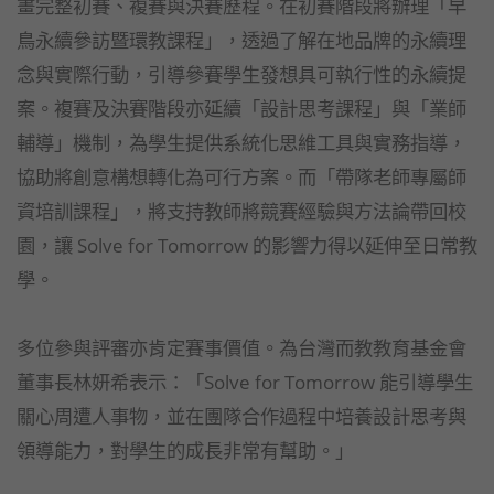
畫完整初賽、複賽與決賽歷程。在初賽階段將辦理「早
鳥永續參訪暨環教課程」，透過了解在地品牌的永續理
念與實際行動，引導參賽學生發想具可執行性的永續提
案。複賽及決賽階段亦延續「設計思考課程」與「業師
輔導」機制，為學生提供系統化思維工具與實務指導，
協助將創意構想轉化為可行方案。而「帶隊老師專屬師
資培訓課程」，將支持教師將競賽經驗與方法論帶回校
園，讓 Solve for Tomorrow 的影響力得以延伸至日常教
學。
多位參與評審亦肯定賽事價值。為台灣而教教育基金會
董事長林妍希表示：「Solve for Tomorrow 能引導學生
關心周遭人事物，並在團隊合作過程中培養設計思考與
領導能力，對學生的成長非常有幫助。」