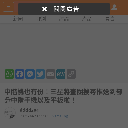
搜
產
會
0
關閉廣告
尋
品
員
新聞
評測
討論
產品
買賣
網
比
站
拼
WhatsApp
Facebook
Messenger
Twitter
Email
MeWe
Copy
Link
中階機也有份！三星將畫圈搜尋推送到部
分中階手機以及平板啦！
dddd204
|
2024-08-23 11:07
Samsung