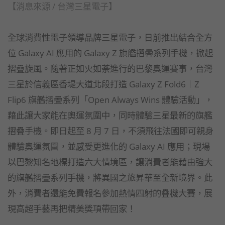
【消息來源 / 台灣三星電子】
全球消費性電子領導品牌三星電子，日前推出結合全方
位 Galaxy AI 應用的 Galaxy Z 旗艦摺疊系列手機，掀起
摺疊旋風。隨著正如火如荼進行的巴黎奧運賽事，台灣
三星於信義區香堤大道北段打造 Galaxy Z Fold6︱Z
Flip6 旗艦摺疊系列「Open Always Wins 體驗活動」，
藉此讓大家能在奧運氛圍中，同時體驗三星最新的旗艦
摺疊手機。即日起至 8 月 7 日，不須飛往法國即可親身
體驗奧運氛圍，並感受更進化的 Galaxy AI 應用；現場
以巴黎知名地標打造六大情境區，讓消費者能藉由強大
的旗艦摺疊系列手機，將異國之旅昇華至全新境界。此
外，消費者還能免費報名參加熱情四射的疊機大賽，展
現高超手藝再把精美獎項帶回家！