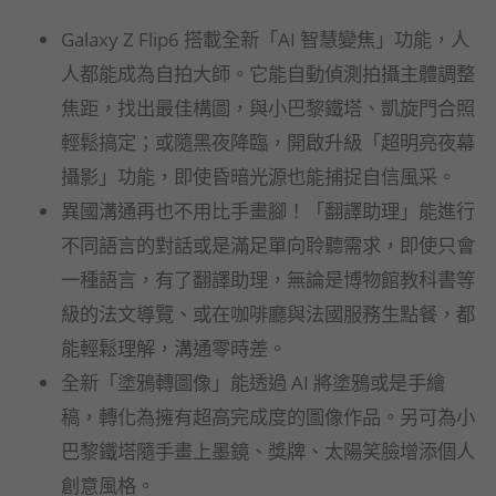
Galaxy Z Flip6 搭載全新「AI 智慧變焦」功能，人
人都能成為自拍大師。它能自動偵測拍攝主體調整
焦距，找出最佳構圖，與小巴黎鐵塔、凱旋門合照
輕鬆搞定；或隨黑夜降臨，開啟升級「超明亮夜幕
攝影」功能，即使昏暗光源也能捕捉自信風采。
異國溝通再也不用比手畫腳！「翻譯助理」能進行
不同語言的對話或是滿足單向聆聽需求，即使只會
一種語言，有了翻譯助理，無論是博物館教科書等
級的法文導覽、或在咖啡廳與法國服務生點餐，都
能輕鬆理解，溝通零時差。
全新「塗鴉轉圖像」能透過 AI 將塗鴉或是手繪
稿，轉化為擁有超高完成度的圖像作品。另可為小
巴黎鐵塔隨手畫上墨鏡、獎牌、太陽笑臉增添個人
創意風格。