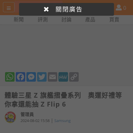
搜
產
會
0
關閉廣告
尋
品
員
新聞
評測
討論
產品
買賣
網
比
站
拼
WhatsApp
Facebook
Messenger
Twitter
Email
MeWe
Copy
Link
體驗三星 Z 旗艦摺疊系列 奧運好禮等
你拿還能抽 Z Flip 6
管理員
|
2024-08-02 15:58
Samsung