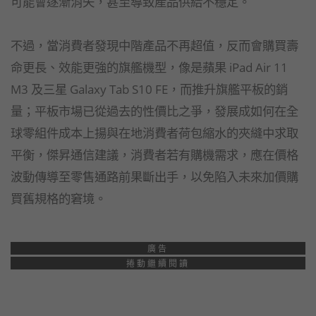
可能會逐漸消失，甚至導致產品供給不穩定。
不過，當消費者發現中階產品不再超值，反而會購買壽
命更長、效能更強的旗艦機型，像是蘋果 iPad Air 11
M3 及三星 Galaxy Tab S10 FE，而推升旗艦平板的銷
量；平板市場已從過去的性價比之爭，發展成如何在全
球零組件成本上揚與在地消費者荷包縮水的夾縫中求取
平衡，傑昇通信建議，消費者若有購機需求，應在價格
波動傳導至零售通路前果斷出手，以免陷入未來加價購
買舊規格的窘境。
廣告
捲動繼續閱讀