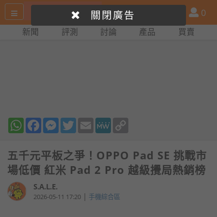
搜
產
會
0
關閉廣告
尋
品
員
新聞
評測
討論
產品
買賣
網
比
站
拼
WhatsApp
Facebook
Messenger
Twitter
Email
MeWe
Copy
Link
五千元平板之爭！OPPO Pad SE 挑戰市
場低價 紅米 Pad 2 Pro 越級攪局熱銷榜
S.A.L.E.
|
2026-05-11 17:20
手機綜合區