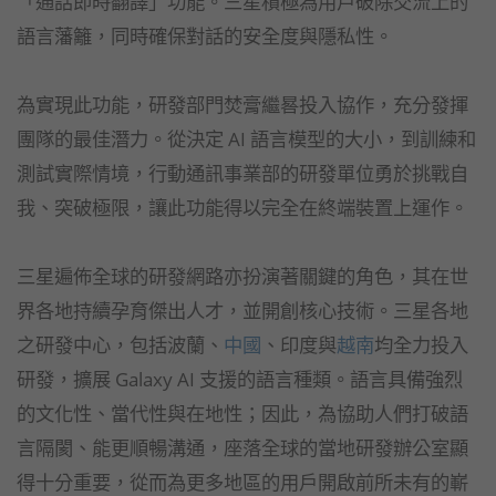
「通話即時翻譯」功能。三星積極為用戶破除交流上的
語言藩籬，同時確保對話的安全度與隱私性。
為實現此功能，研發部門焚膏繼晷投入協作，充分發揮
團隊的最佳潛力。從決定 AI 語言模型的大小，到訓練和
測試實際情境，行動通訊事業部的研發單位勇於挑戰自
我、突破極限，讓此功能得以完全在終端裝置上運作。
三星遍佈全球的研發網路亦扮演著關鍵的角色，其在世
界各地持續孕育傑出人才，並開創核心技術。三星各地
之研發中心，包括波蘭、
中國
、印度與
越南
均全力投入
研發，擴展 Galaxy AI 支援的語言種類。語言具備強烈
的文化性、當代性與在地性；因此，為協助人們打破語
言隔閡、能更順暢溝通，座落全球的當地研發辦公室顯
得十分重要，從而為更多地區的用戶開啟前所未有的嶄