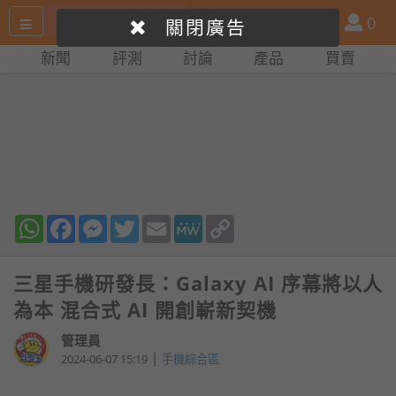
搜
產
會
0
關閉廣告
尋
品
員
新聞
評測
討論
產品
買賣
網
比
站
拼
WhatsApp
Facebook
Messenger
Twitter
Email
MeWe
Copy
Link
三星手機研發長：Galaxy AI 序幕將以人
為本 混合式 AI 開創嶄新契機
管理員
|
2024-06-07 15:19
手機綜合區