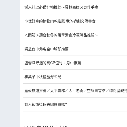
懶人料理必備好物推薦～雲林西螺必買伴手禮
小塊好拿的植物肉乾推薦 我的追劇必備零食
＜開箱＞適合秋冬的暖胃素食冷凍湯品推薦～
請益台中北屯空中瑜珈推薦
溫馨且舒適的高CP值竹北月中推薦
和菓子中秋禮盒好少見
嘉義旅遊推薦／太平雲梯／太平老街／空氣圖書館／梅問屋觀
有人知道這個去哪裡買嗎?