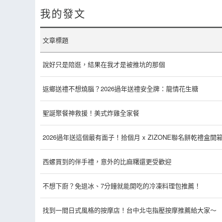
我的發文
文章標題
說好只是陪逛，結果在我才是被推坑的那個
返鄉送禮不想燒腦？2026過年送禮安全牌：龍情花生糖
聖誕聚餐神救援！美式炸雞全家餐
2026過年送這個最有面子！拾個月 x ZIZONE聯名餅乾禮盒開
西螺買到的伴手禮，意外的比麻糬還更受歡迎
不想下廚？免退冰、7分鐘就能開吃的冷凍料理包推薦！
找到一間日式風格的按摩店！台中北屯指壓按摩推薦給大家～