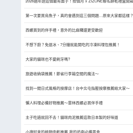
2026過年送這個最有面子！拾個月 x ZIZONE聯名餅乾禮盒開
第一次要買烏魚子，真的會遇到這三個問題…原來大家都這樣？
西螺買到的伴手禮，意外的比麻糬還更受歡迎
不想下廚？免退冰、7分鐘就能開吃的冷凍料理包推薦！
大家的貓咪也不愛刷牙嗎?
旅遊收納袋推薦！節省行李箱空間的魔法～
找到一間日式風格的按摩店！台中北屯指壓按摩推薦給大家～
懶人料理必備好物推薦～雲林西螺必買伴手禮
主子吃過就回不去！貓咪肉泥推薦這款日本製的好味道
小塊好拿的植物肉乾推薦 我的追劇必備零食