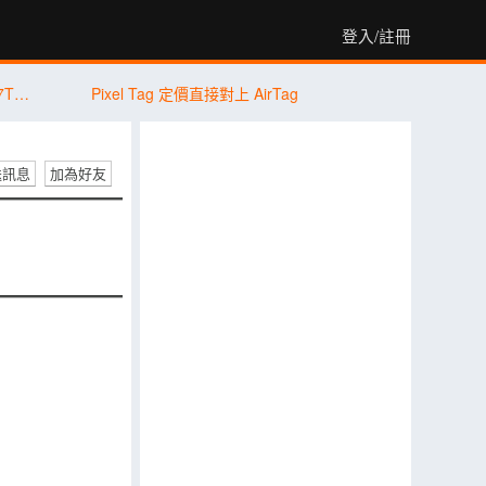
登入/註冊
【PK 擂台】平價版旗艦機對決 Xiaomi 17T Pro V.S. vivo X300 FE
Pixel Tag 定價直接對上 AirTag
送訊息
加為好友