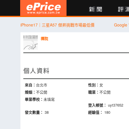
新聞
評測
討論
產品
買賣
商城
登入
iPhone17｜三星A57 傑昇挑戰市場最低價
Goog
禪院
個人資料
來自：
台北市
性別：
女
婚姻：
不公開
職業：
不公開
畢業學校：
未填寫
登入帳號：
uyt37652
發文數量：
38
經驗值：
180