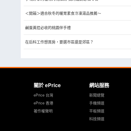
＜開箱＞適合秋冬的暖胃素食冷凍湯品推薦～
鹹蛋黃控必收的桃園伴手禮
在后科工作想買房，要選市區還是郊區？
關於 ePrice
網站服務
ePrice 台灣
新聞總覽
ePrice 香港
手機頻道
著作權聲明
平板頻道
科技頻道