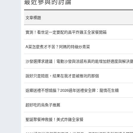
最近參與的討論
文章標題
實測！看世足一定要配的昌平炸雞王全家餐開箱
A菜怎麼煮才不苦？阿媽的特級炒青菜
沙發選擇求建議｜電動沙發與涼感布真的能增加舒適度與解決
說好只是陪逛，結果在我才是被推坑的那個
返鄉送禮不想燒腦？2026過年送禮安全牌：龍情花生糖
超好吃的烏魚子推薦
聖誕聚餐神救援！美式炸雞全家餐