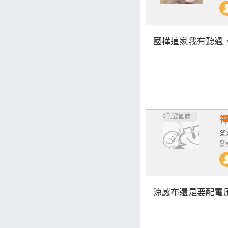
國樺這家我有聽過
發文
發表
涼感布還是要配電