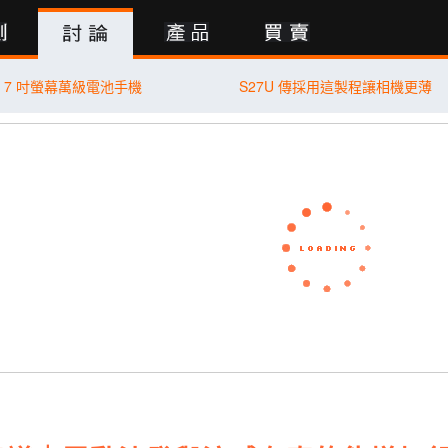
行動版
 7 吋螢幕萬級電池手機
S27U 傳採用這製程讓相機更薄