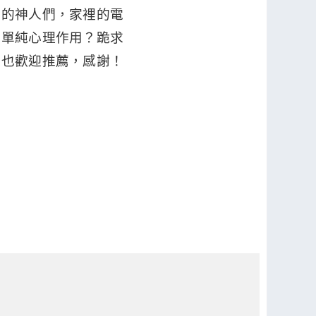
上的神人們，家裡的電
是單純心理作用？跪求
廠也歡迎推薦，感謝！