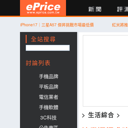
新聞
評測
討論
產品
買賣
商城
登入
iPhone17｜三星A57 傑昇挑戰市場最低價
紅米將推
全站搜尋
討論列表
手機品牌
平板品牌
電信業者
手機軟體
>
生活綜合
>
3C科技
公告專區