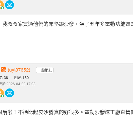
，我叔叔家買過他們的床墊跟沙發，坐了五年多電動功能還
禪院
(uyt37652)
一般網友
: 38
經驗: 180
於 2026-04-22 17:08
風扇啦！不過比起皮沙發真的好很多。電動沙發選工廠直營