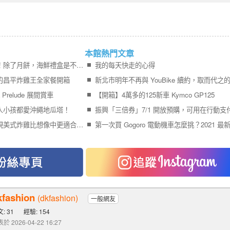
本館熱門文章
企業中秋禮盒開始找了！除了月餅，海鮮禮盒是不是也越來越熱門？
我的每天快走的心得
的昌平炸雞王全家餐開箱
a Prelude 展間賞車
【開箱】4萬多的125新車 Kymco GP125
人小孩都愛沖繩地瓜塔！
追劇宵夜推薦？最近發現美式炸雞比想像中更適合宅在家
kfashion
(dkfashion)
一般網友
: 31
經驗: 154
於 2026-04-22 16:27