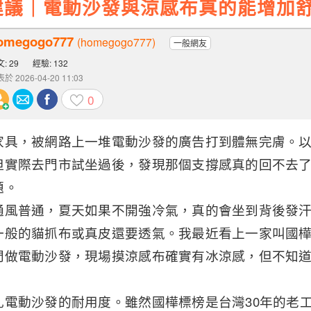
建議｜電動沙發與涼感布真的能增加
omegogo777
(homegogo777)
一般網友
: 29
經驗: 132
於 2026-04-20 11:03
0
家具，被網路上一堆電動沙發的廣告打到體無完膚。
但實際去門市試坐過後，發現那個支撐感真的回不去
題。
通風普通，夏天如果不開強冷氣，真的會坐到背後發
一般的貓抓布或真皮還要透氣。我最近看上一家叫國
門做電動沙發，現場摸涼感布確實有冰涼感，但不知
扎電動沙發的耐用度。雖然國樺標榜是台灣30年的老