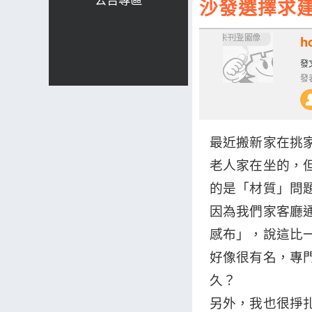
沙發選擇求
h
發文
發表
最近搬新家在挑
老人家在坐的，
的是「材質」問
因為我們家客廳
感布」，說這比
好像很有名，專
久？
另外，我也很掙