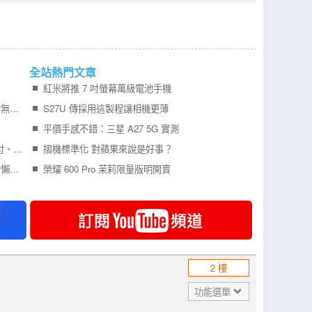
全站熱門文章
紅米將推 7 吋螢幕萬級電池手機
新北市明年不再與 YouBike 續約，取而代之的無樁式共享單車是什麼來歷？
S27U 傳採用這製程讓相機更薄
平價手感不錯：三星 A27 5G 實測
振興「三倍券」7/1 開放預購，可用在行動支付、信用卡、電子票證
摺機標準化 對蘋果來說是好事？
第一次買 Gogoro 電動機車怎麼挑？2021 最新懶人包告訴你！
榮耀 600 Pro 茉莉限量版明開賣
2 樓
功能選單