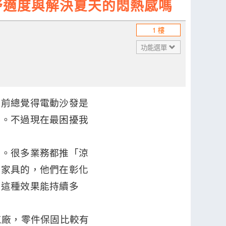
舒適度與解決夏天的悶熱感嗎
1 樓
功能選單
以前總覺得電動沙發是
了。不過現在最困擾我
汗。很多業務都推「涼
樺家具的，他們在彰化
道這種效果能持續多
工廠，零件保固比較有