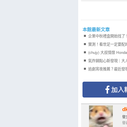
本館最新文章
實測！看世足一定要配
(chujy) 大叔情懷 Hond
氣炸鍋點心新發現｜大
d
發文
發表