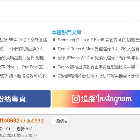
本館熱門文章
iPhone 17＋iPhone Air 狂掃 89% 市佔！空機價跳水 9,410 元引爆尾盤買氣
2026 最值得買的手機推薦｜不同預算怎麼選？5 款熱門手機完整比較
Galaxy S27 Ultra 傳全面導入噴墨鏡片製程 相機模組更薄、拍攝品質再提升
終於輪到 Google 官方公布 Pixel 11 Pro Fold 宣傳影片
Tecno 將推出這款真正零邊框超酷概念手機！
Pixel 11 Pro 系列充電速度升級，新增燈效可能不叫 Pixel Glow
itto0632
(ditto0632)
一般網友
: 191
經驗: 913
於 2021-02-25 20:17