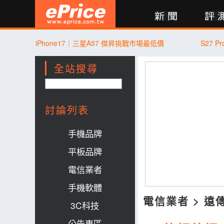
新聞
評測
討論
產品
買賣
商城
登入
iPhone17｜三星A57 傑昇挑戰市場最低價
S27 
全站搜尋
討論列表
手機品牌
平板品牌
電信業者
手機軟體
電信業者
>
遠
3C科技
公告專區