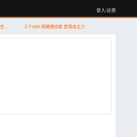
登入/註冊
iPhone 17＋iPhone Air 狂掃 89% 市佔！空機價跳水 9,410 元引爆尾盤買氣
Z Fold8 預購傳佳績 登場成主力