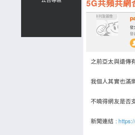
5G共頻共網
p
發文
發表
之前亞太與遠傳
我個人其實也滿
不曉得網友是否
新聞連結
:
https: