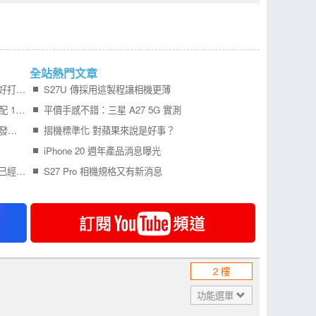
全站熱門文章
Samsung Galaxy Z Fold8 開箱實測寬 摺機更好打字 201g 輕巧機身真的好用嗎？
S27U 傳採用這製程讓相機更薄
Redmi Turbo 6 Max 外型曝光 7 吋 2K 大螢幕配 10000mAh 電池 挑戰超長續航
平價手感不錯：三星 A27 5G 實測
更多 iPhone Air 2 可靠消息曝光，預計明年初發表！
摺機標準化 對蘋果來說是好事？
iPhone 20 週年產品消息曝光
記憶體報價不斷狂漲，所佔旗艦手機成本比例已經比處理器還要高
S27 Pro 相機規格又有新消息
2 樓
功能選單