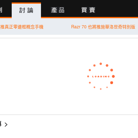
行動版
將推真正零邊框概念手機
Razr 70 也將推施華洛世奇特別版
傳
>