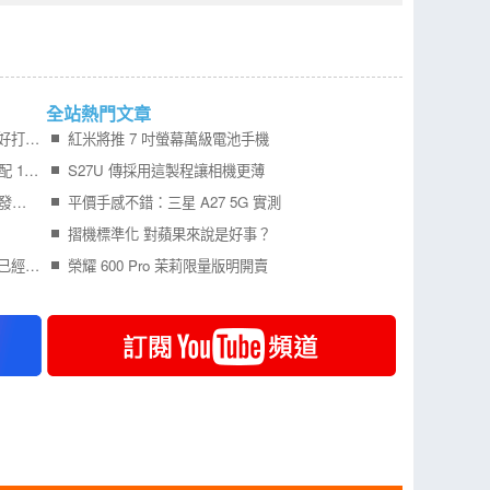
全站熱門文章
Samsung Galaxy Z Fold8 開箱實測寬 摺機更好打字 201g 輕巧機身真的好用嗎？
紅米將推 7 吋螢幕萬級電池手機
Redmi Turbo 6 Max 外型曝光 7 吋 2K 大螢幕配 10000mAh 電池 挑戰超長續航
S27U 傳採用這製程讓相機更薄
更多 iPhone Air 2 可靠消息曝光，預計明年初發表！
平價手感不錯：三星 A27 5G 實測
摺機標準化 對蘋果來說是好事？
記憶體報價不斷狂漲，所佔旗艦手機成本比例已經比處理器還要高
榮耀 600 Pro 茉莉限量版明開賣