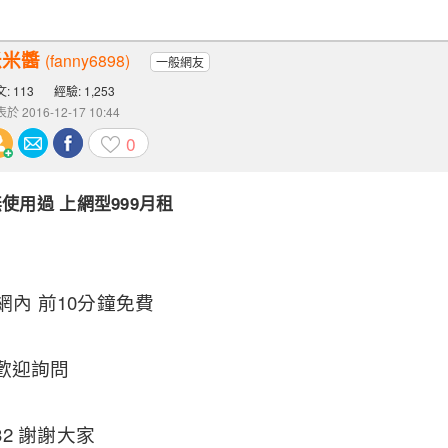
米米醬
(fanny6898)
一般網友
: 113
經驗: 1,253
於 2016-12-17 10:44
0
5 無使用過 上網型999月租
網內 前10分鐘免費
歡迎詢問
632 謝謝大家