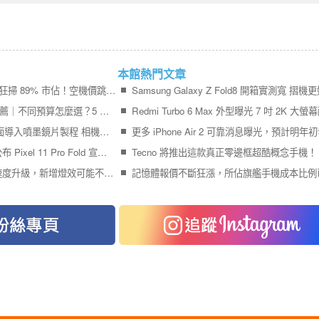
本館熱門文章
iPhone 17＋iPhone Air 狂掃 89% 市佔！空機價跳水 9,410 元引爆尾盤買氣
2026 最值得買的手機推薦｜不同預算怎麼選？5 款熱門手機完整比較
Galaxy S27 Ultra 傳全面導入噴墨鏡片製程 相機模組更薄、拍攝品質再提升
終於輪到 Google 官方公布 Pixel 11 Pro Fold 宣傳影片
Tecno 將推出這款真正零邊框超酷概念手機！
Pixel 11 Pro 系列充電速度升級，新增燈效可能不叫 Pixel Glow