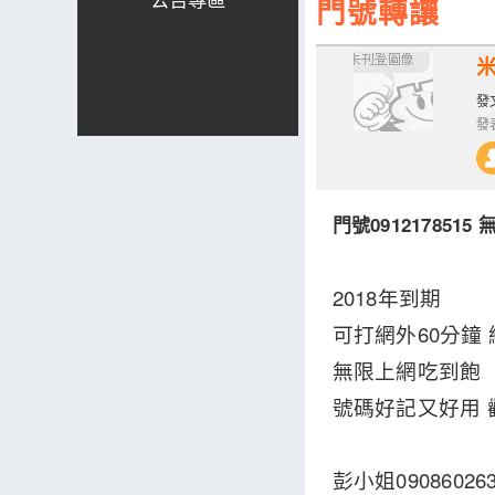
門號轉讓
發文
發表
門號091217851
2018年到期
可打網外60分鐘 
無限上網吃到飽
號碼好記又好用 
彭小姐0908602