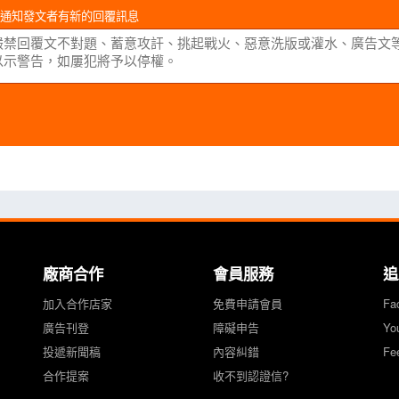
通知發文者有新的回覆訊息
廠商合作
會員服務
追
加入合作店家
免費申請會員
Fa
廣告刊登
障礙申告
Yo
投遞新聞稿
內容糾錯
Fe
合作提案
收不到認證信?