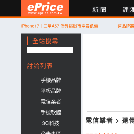
新聞
評測
討論
產品
買賣
商城
登入
iPhone17｜三星A57 傑昇挑戰市場最低價
這品牌
全站搜尋
討論列表
手機品牌
平板品牌
電信業者
手機軟體
電信業者
>
遠
3C科技
公告專區