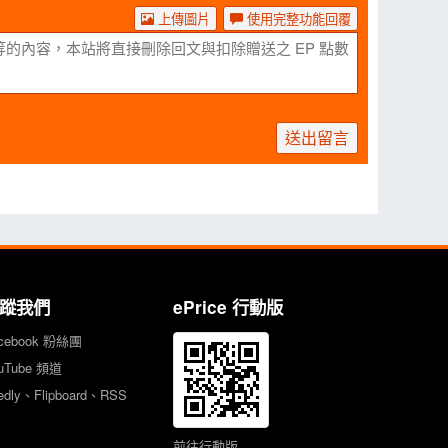
上傳圖片
使用完整功能回覆
送出留言
蹤我們
ePrice 行動版
cebook 粉絲團
uTube 頻道
edly、Flipboard、RSS
前往行動版