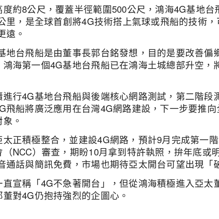
度約8公尺，覆蓋半徑範圍500公尺，鴻海4G基地台
7公里，是全球首創將4G技術搭上氣球或飛船的技術
更遠。
G基地台飛船是由董事長郭台銘發想，目的是要改善偏
。鴻海第一個4G基地台飛船已在鴻海土城總部升空，
續進行4G基地台飛船與後端核心網路測試，第二階段
4G飛船將廣泛應用在台灣4G網路建設，下一步要推
對象。
亞太正積極整合，並建設4G網路，預計9月完成第一
（NCC）審查，期盼10月拿到特許執照，拚年底或
語音通話與簡訊免費，市場也期待亞太開台可望出現「
一直宣稱「4G不急著開台」，但從鴻海積極進入亞太
郭董對4G仍抱持強烈的企圖心。