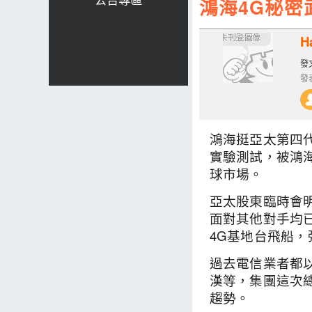
鴻海4G秘密
H
發文
發表
鴻海挺亞太第四
實驗測試，被鴻
球市場。
亞太股東臨時會
面對其他對手均
4G基地台飛船
過去電信業者都
漢等，集團這次
趨勢。