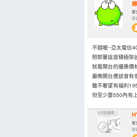
發文
發表
不錯喔~亞太電信4
照郭董這麼積極架設
就看開台的優惠價
最晚開台應該會有很
雖不奢望有福利19
但至少要550內有上
H
發文
發表