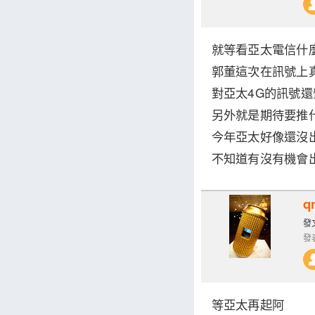
就等看亞太電信什
郭董這次在訊號上
對亞太4G的訊號
另外就是期待要推
今年亞太好像還沒
不知道有沒有機會出i
q
發文
發表
等亞太再起阿