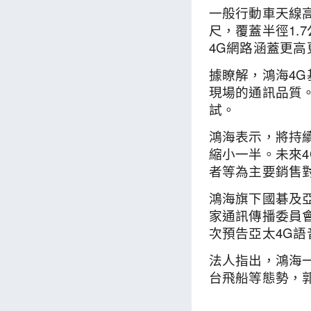
一般行動車天線高
尺，覆蓋半徑1.
4G網路涵蓋更高
據瞭解，鴻海4
現場的通訊品質
試。
鴻海表示，將持
縮小一半。未來
者等為主要銷售
鴻海旗下國碁及
家通訊傳播委員會
次預告亞太4G
法人指出，鴻海
台飛船等態勢，