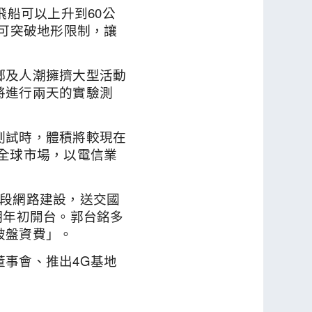
飛船可以上升到60公
，可突破地形限制，讓
鄉及人潮擁擠大型活動
將進行兩天的實驗測
測試時，體積將較現在
向全球市場，以電信業
階段網路建設，送交國
明年初開台。郭台銘多
破盤資費」。
董事會、推出4G基地