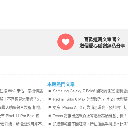
喜歡這篇文章嗎？
送個愛心感謝無私分享
本館熱門文章
iPhone 17＋iPhone Air 狂掃 89% 市佔！空機價跳水 9,410 元引爆尾盤買氣
2026 最值得買的手機推薦｜不同預算怎麼選？5 款熱門手機完整比較
Galaxy S27 Ultra 傳全面導入噴墨鏡片製程 相機模組更薄、拍攝品質再提升
終於輪到 Google 官方公布 Pixel 11 Pro Fold 宣傳影片
Tecno 將推出這款真正零邊框超酷概念手機！
Pixel 11 Pro 系列充電速度升級，新增燈效可能不叫 Pixel Glow