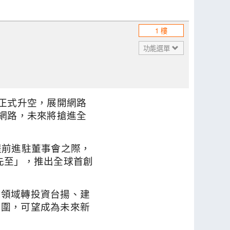
1 樓
功能選單
船正式升空，展開網路
G網路，未來將搶進全
提前進駐董事會之際，
先至」，推出全球首創
通領域轉投資台揚、建
範圍，可望成為未來新