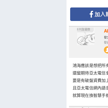
A
發文
發表
鴻海應該是想把所
還蠻期待亞太電信
要是有破盤資費加
且亞太電信網內語
就算現在換智慧手