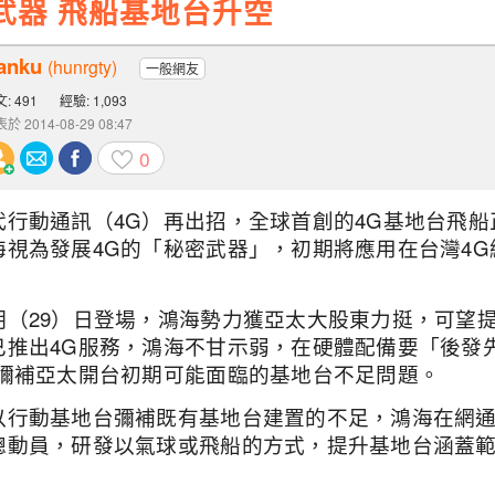
武器 飛船基地台升空
anku
(hunrgty)
一般網友
: 491
經驗: 1,093
於 2014-08-29 08:47
0
代行動通訊（4G）再出招，全球首創的4G基地台飛
海視為發展4G的「秘密武器」，初期將應用在台灣4
明（29）日登場，鴻海勢力獲亞太大股東力挺，可望
已推出4G服務，鴻海不甘示弱，在硬體配備要「後發
，彌補亞太開台初期可能面臨的基地台不足問題。
以行動基地台彌補既有基地台建置的不足，鴻海在網
總動員，研發以氣球或飛船的方式，提升基地台涵蓋