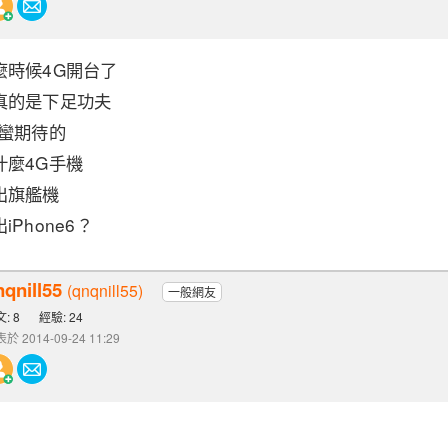
麼時候4G開台了
真的是下足功夫
還蠻期待的
什麼4G手機
出旗艦機
Phone6？
nqnill55
(qnqnill55)
一般網友
: 8
經驗: 24
於 2014-09-24 11:29