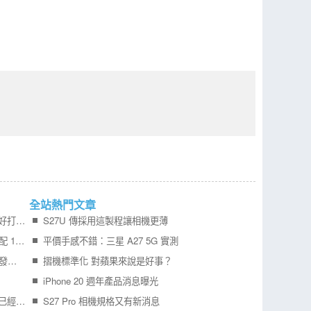
全站熱門文章
Samsung Galaxy Z Fold8 開箱實測寬 摺機更好打字 201g 輕巧機身真的好用嗎？
S27U 傳採用這製程讓相機更薄
Redmi Turbo 6 Max 外型曝光 7 吋 2K 大螢幕配 10000mAh 電池 挑戰超長續航
平價手感不錯：三星 A27 5G 實測
更多 iPhone Air 2 可靠消息曝光，預計明年初發表！
摺機標準化 對蘋果來說是好事？
iPhone 20 週年產品消息曝光
記憶體報價不斷狂漲，所佔旗艦手機成本比例已經比處理器還要高
S27 Pro 相機規格又有新消息