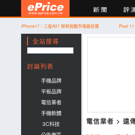
新聞
評測
討論
產品
買賣
商城
登入
iPhone17｜三星A57 傑昇挑戰市場最低價
Pixel
全站搜尋
討論列表
手機品牌
平板品牌
電信業者
手機軟體
電信業者
>
遠
3C科技
公告專區