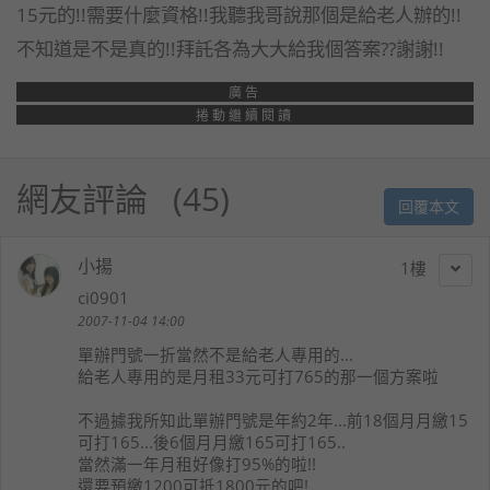
15元的!!需要什麼資格!!我聽我哥說那個是給老人辦的!!
不知道是不是真的!!拜託各為大大給我個答案??謝謝!!
廣告
捲動繼續閱讀
網友評論
45
回覆本文
小揚
1
ci0901
2007-11-04 14:00
單辦門號一折當然不是給老人專用的...
給老人專用的是月租33元可打765的那一個方案啦
不過據我所知此單辦門號是年約2年...前18個月月繳15
可打165...後6個月月繳165可打165..
當然滿一年月租好像打95%的啦!!
還要預繳1200可抵1800元的吧!