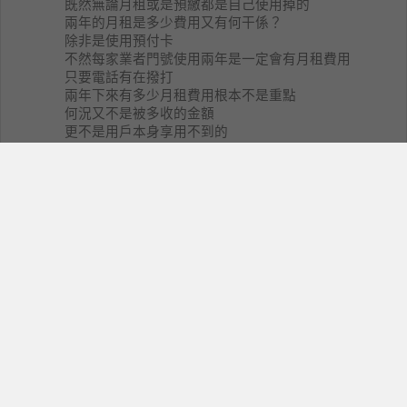
既然無論月租或是預繳都是自己使用掉的
兩年的月租是多少費用又有何干係？
除非是使用預付卡
不然每家業者門號使用兩年是一定會有月租費用
只要電話有在撥打
兩年下來有多少月租費用根本不是重點
何況又不是被多收的金額
更不是用戶本身享用不到的
真搞不懂您時常說這樣類似的話有什麼用意？~"~
小揚
12
ci0901
2007-11-09 08:59
他反應的應該是成本效益啦!!
就是說兩年繳了15*18+165*6+1200元...可打165*24
+1200元..(1200元不知可不可以抵月租..如果可以請幫
我更正)
他的優惠不是很高.....他想訴求的應該是...如果想單辦
門號更優惠的..
應該沒有比威寶的開喜專案更優惠了..
因為單辦威寶的開喜...如果用9000元的...可以2年都用