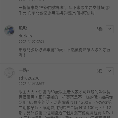
一折優惠為"單辦門號專案",2年下來最少要支付超過2
千元 而單門號優惠無法與手機折扣同時併用
鴨鴨
5
ducklin
2007-11-05 07:21
申辦門號都必須年滿20歲，不然就得監護人簽名才行
喔！
一路~
6
sd1620206
2007-11-06 22:55
版主大大，你說的60歲以上老人家才可以辦的叫做長
青價優惠，跟你要辦的一折專案是不一樣的哦~ 如果你
要用165費率的話，要先預繳 NT$ 1200元，它會從第
二期帳單起，每期會扣抵帳單金額 NT$ 100元，共12
期；另外從第二個月開始每個月還有優惠月租費 NT$ 1