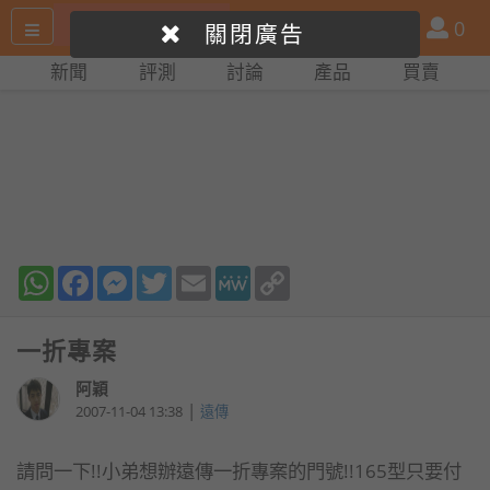
搜
產
會
0
關閉廣告
尋
品
員
新聞
評測
討論
產品
買賣
網
比
站
拼
WhatsApp
Facebook
Messenger
Twitter
Email
MeWe
Copy
Link
一折專案
阿穎
|
2007-11-04 13:38
遠傳
請問一下!!小弟想辦遠傳一折專案的門號!!165型只要付