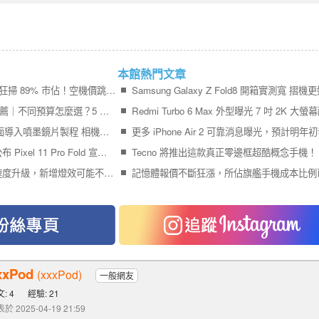
本館熱門文章
iPhone 17＋iPhone Air 狂掃 89% 市佔！空機價跳水 9,410 元引爆尾盤買氣
2026 最值得買的手機推薦｜不同預算怎麼選？5 款熱門手機完整比較
Galaxy S27 Ultra 傳全面導入噴墨鏡片製程 相機模組更薄、拍攝品質再提升
終於輪到 Google 官方公布 Pixel 11 Pro Fold 宣傳影片
Tecno 將推出這款真正零邊框超酷概念手機！
Pixel 11 Pro 系列充電速度升級，新增燈效可能不叫 Pixel Glow
xxPod
(xxxPod)
一般網友
: 4
經驗: 21
於 2025-04-19 21:59