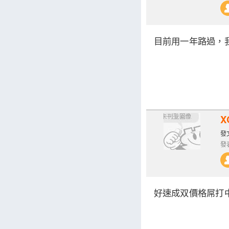
目前用一年路過，
X
發文
發表
好速成双價格屌打