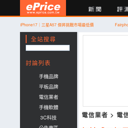
新聞
評測
討論
產品
買賣
商城
登入
iPhone17｜三星A57 傑昇挑戰市場最低價
Fair
全站搜尋
討論列表
手機品牌
平板品牌
電信業者
手機軟體
電信業者
>
電
3C科技
公告專區