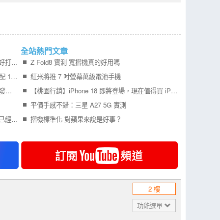
全站熱門文章
Samsung Galaxy Z Fold8 開箱實測寬 摺機更好打字 201g 輕巧機身真的好用嗎？
Z Fold8 實測 寬摺機真的好用嗎
Redmi Turbo 6 Max 外型曝光 7 吋 2K 大螢幕配 10000mAh 電池 挑戰超長續航
紅米將推 7 吋螢幕萬級電池手機
更多 iPhone Air 2 可靠消息曝光，預計明年初發表！
【桃園行銷】iPhone 18 即將登場，現在值得買 iPhone 17 嗎？四款機型一次比較！
平價手感不錯：三星 A27 5G 實測
記憶體報價不斷狂漲，所佔旗艦手機成本比例已經比處理器還要高
摺機標準化 對蘋果來說是好事？
2 樓
功能選單