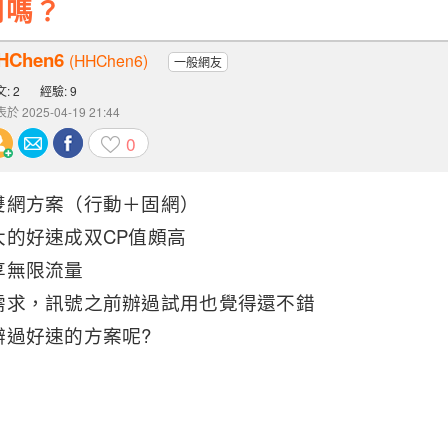
用嗎？
HChen6
(HHChen6)
一般網友
: 2
經驗: 9
於 2025-04-19 21:44
0
雙網方案（行動＋固網）
大的好速成双CP值頗高
享無限流量
需求，訊號之前辦過試用也覺得還不錯
辦過好速的方案呢?