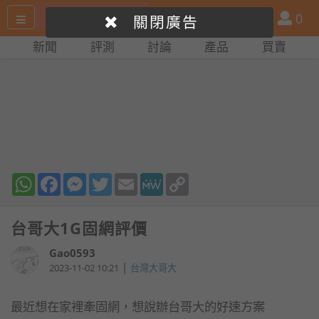
搜
產
會
0
關閉廣告
尋
品
員
新聞
評測
討論
產品
買賣
網
比
站
拼
WhatsApp
Facebook
Messenger
Twitter
Email
MeWe
Copy
Link
台哥大1G固網評價
Gao0593
|
2023-11-02 10:21
台灣大哥大
最近想在家裡牽固網，想說辦台哥大的好速方案