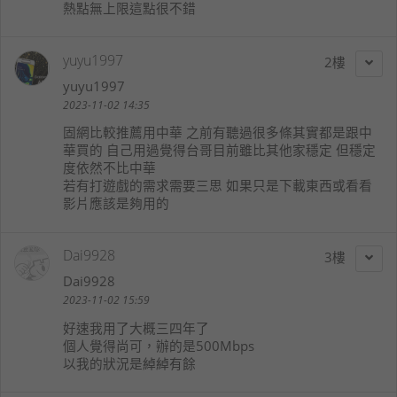
熱點無上限這點很不錯
yuyu1997
2
yuyu1997
2023-11-02 14:35
固網比較推薦用中華 之前有聽過很多條其實都是跟中
華買的 自己用過覺得台哥目前雖比其他家穩定 但穩定
度依然不比中華
若有打遊戲的需求需要三思 如果只是下載東西或看看
影片應該是夠用的
Dai9928
3
Dai9928
2023-11-02 15:59
好速我用了大概三四年了
個人覺得尚可，辦的是500Mbps
以我的狀況是綽綽有餘