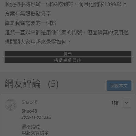
順便把手機也辦一個5G吃到飽，而且他們家1399以上
方案有無限熱點分享
算是我蠻需要的一個點
雖然一直以來都是用他們家的門號，但固網真的沒用過
想問問大家用起來覺得如何？
廣告
捲動繼續閱讀
網友評論
5
回覆本文
Shao48
1
Shao48
2023-11-02 13:05
還不錯啦
用起來算穩定