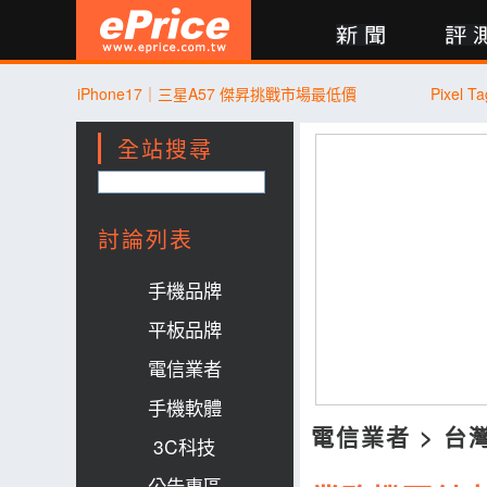
新聞
評測
討論
產品
買賣
商城
登入
iPhone17｜三星A57 傑昇挑戰市場最低價
Pixel 
全站搜尋
討論列表
手機品牌
平板品牌
電信業者
手機軟體
電信業者
>
台
3C科技
公告專區