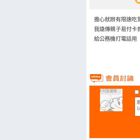
擔心就辦有限速吃
我遠傳親子易付卡
給公務機打電話用