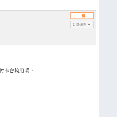
1 樓
功能選單
預付卡會夠用嗎？