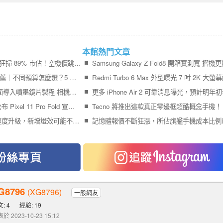
本館熱門文章
iPhone 17＋iPhone Air 狂掃 89% 市佔！空機價跳水 9,410 元引爆尾盤買氣
2026 最值得買的手機推薦｜不同預算怎麼選？5 款熱門手機完整比較
Galaxy S27 Ultra 傳全面導入噴墨鏡片製程 相機模組更薄、拍攝品質再提升
終於輪到 Google 官方公布 Pixel 11 Pro Fold 宣傳影片
Tecno 將推出這款真正零邊框超酷概念手機！
Pixel 11 Pro 系列充電速度升級，新增燈效可能不叫 Pixel Glow
G8796
(XG8796)
一般網友
: 4
經驗: 19
於 2023-10-23 15:12