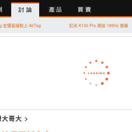
行動版
Tag 定價直接對上 AirTag
紅米 K100 Pro 將搭 185Hz 螢幕
灣大哥大
>