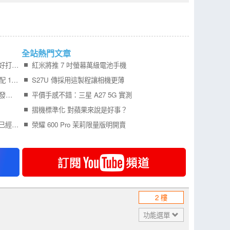
全站熱門文章
Samsung Galaxy Z Fold8 開箱實測寬 摺機更好打字 201g 輕巧機身真的好用嗎？
紅米將推 7 吋螢幕萬級電池手機
Redmi Turbo 6 Max 外型曝光 7 吋 2K 大螢幕配 10000mAh 電池 挑戰超長續航
S27U 傳採用這製程讓相機更薄
更多 iPhone Air 2 可靠消息曝光，預計明年初發表！
平價手感不錯：三星 A27 5G 實測
摺機標準化 對蘋果來說是好事？
記憶體報價不斷狂漲，所佔旗艦手機成本比例已經比處理器還要高
榮耀 600 Pro 茉莉限量版明開賣
2 樓
功能選單