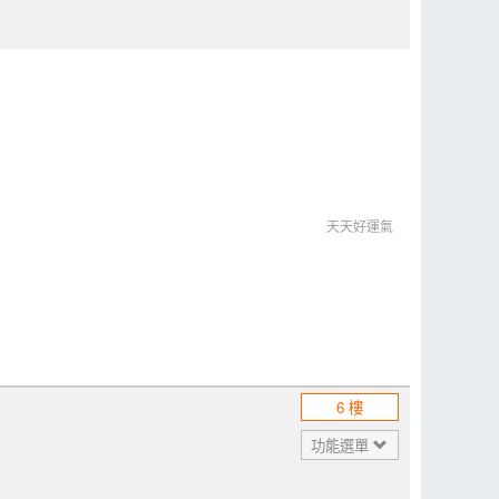
天天好運氣
6 樓
功能選單