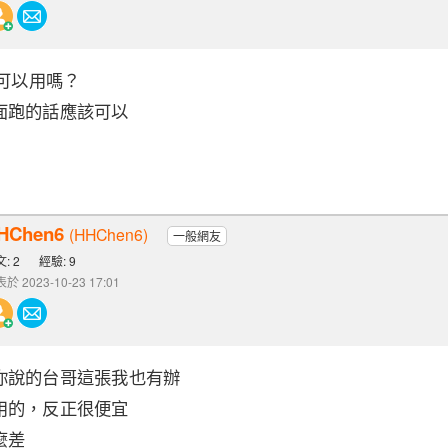
I可以用嗎？
面跑的話應該可以
HChen6
(HHChen6)
一般網友
: 2
經驗: 9
於 2023-10-23 17:01
你說的台哥這張我也有辦
用的，反正很便宜
麼差