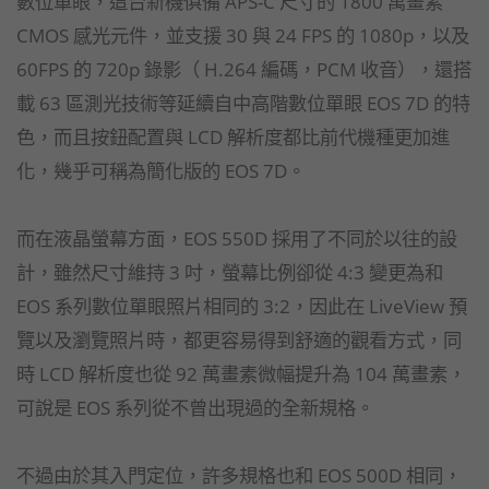
數位單眼，這台新機俱備 APS-C 尺寸的 1800 萬畫素
CMOS 感光元件，並支援 30 與 24 FPS 的 1080p，以及
60FPS 的 720p 錄影（ H.264 編碼，PCM 收音），還搭
載 63 區測光技術等延續自中高階數位單眼 EOS 7D 的特
色，而且按鈕配置與 LCD 解析度都比前代機種更加進
化，幾乎可稱為簡化版的 EOS 7D。
而在液晶螢幕方面，EOS 550D 採用了不同於以往的設
計，雖然尺寸維持 3 吋，螢幕比例卻從 4:3 變更為和
EOS 系列數位單眼照片相同的 3:2，因此在 LiveView 預
覽以及瀏覽照片時，都更容易得到舒適的觀看方式，同
時 LCD 解析度也從 92 萬畫素微幅提升為 104 萬畫素，
可說是 EOS 系列從不曾出現過的全新規格。
不過由於其入門定位，許多規格也和 EOS 500D 相同，