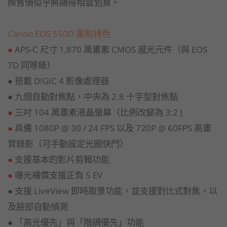
際售價似乎將顯得相當划算。
Canon EOS 550D 重點特色
●
APS-C 尺寸 1,870 萬畫素 CMOS 感光元件（與 EOS
7D 同等級）
● 搭載 DIGIC 4 影像處理器
● 九個自動對焦點，中央為 2.8 十字型對焦點
●
三吋 104 萬畫素液晶螢幕（比例改變為 3:2 )
●
具備 1080P @ 30 / 24 FPS 以及 720P @ 60FPS 高畫
質錄影（可手動設定光圈快門）
●
支援基本的影片剪輯功能
●
曝光補償支援正負 5 EV
● 支援
LiveView
即時取景功能，並支援對比式對焦，以
及臉部自動偵測
● 「高光優先」與「階調優先」功能