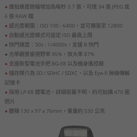
●
連拍
速度微幅增加為
每秒 3.7 張
，可達 34 張 JPEG 或
6 張 RAW 檔
●
感光度範圍：ISO 100 - 6400，並可擴張至 12800
●
自動感光度模式可設定 ISO 最高上限
● 快門速度：30s - 1/4000s，支援 B 快門
● 光學觀景窗
視野率 95%
，
放大率 87%
●
支援新型電池手把 BG-E8 以及機身遙控器
●
儲存媒介為 SD / SDHC / SDXC，以及 Eye-fi 無線傳輸
記憶卡
●
採用 LP-E8 鋰電池，詳細容量不明，約可拍攝 470 張
照片
●
體積 130 x 97 x 76mm，重量約 530 公克