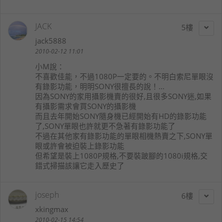
JACK
5
jack5888
2010-02-12 11:01
小M
說：
不喜歡佳能，不過1080P一定要的。不明白索尼單眼沒
有錄影功能，明明SONY很擅長的說！...
因為SONY的家用攝影機賣的很好,且很多SONY迷,如果
有攝影需求會買SONY的攝影機
而且去年開始SONY隨身機已經開始有HD的錄影功能
了,SONY單眼也許就更不急著有錄影功能了
不過在其他家有錄影功能的單眼相機熱賣之下,SONY單
眼或許會被迫裝上錄影功能
但希望是裝上1080P規格,不要裝跛腳的1080i規格,交
錯式掃描該讓它走入歷史了
joseph
6
xkingmax
2010-02-15 14:54