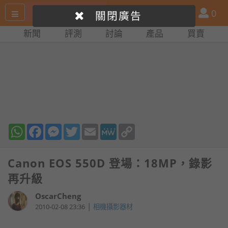
搜
產
會
0
關閉廣告
尋
品
員
新聞
評測
討論
產品
買賣
網
比
站
拼
WhatsApp
Facebook
Messenger
Twitter
Email
MeWe
Copy
Link
Canon EOS 550D 登場：18MP，錄影
再升級
OscarCheng
|
2010-02-08 23:36
相機攝影器材