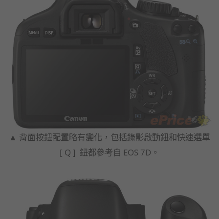
▲ 背面按鈕配置略有變化，包括錄影啟動鈕和快速選單
[ Q ] 鈕都參考自 EOS 7D。