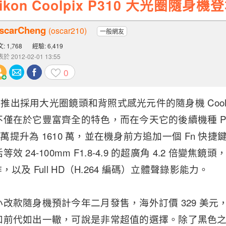
on Coolpix P310 大光圈隨身機
scarCheng
(oscar210)
一般網友
: 1,768
經驗: 6,419
於 2012-02-01 13:55
0
春季推出採用大光圈鏡頭和背照式感光元件的隨身機 Coolpi
僅在於它豐富齊全的特色，而在今天它的後續機種 P3
0 萬提升為 1610 萬，並在機身前方追加一個 Fn 
 24-100mm F1.8-4.9 的超廣角 4.2 倍變焦鏡頭
，以及 Full HD（H.264 編碼）立體聲錄影能力。
改款隨身機預計今年二月發售，海外訂價 329 美元，折
和前代如出一轍，可說是非常超值的選擇。除了黑色