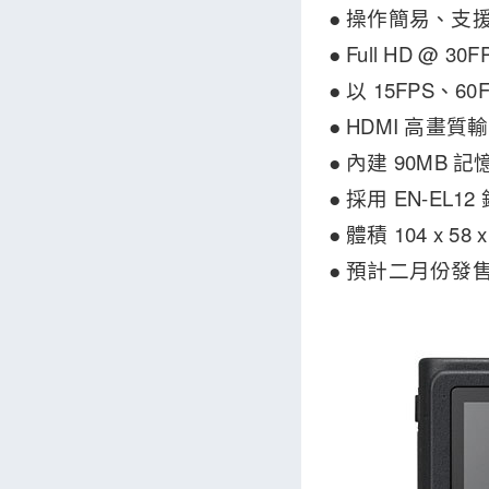
● 操作簡易、支
● Full HD 
● 以 15FPS、6
● HDMI 高畫質
● 內建 90MB 記
● 採用 EN-EL
● 體積 104 x 
● 預計二月份發售