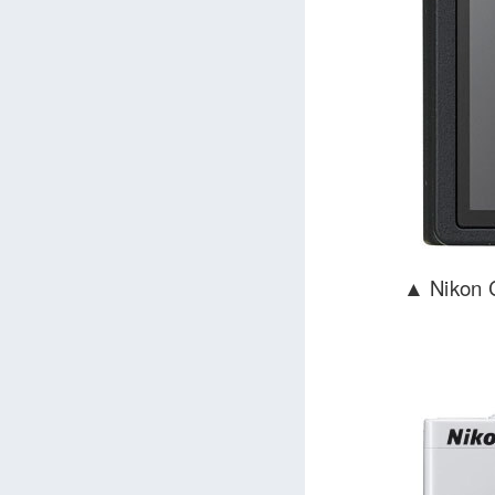
▲ Nik