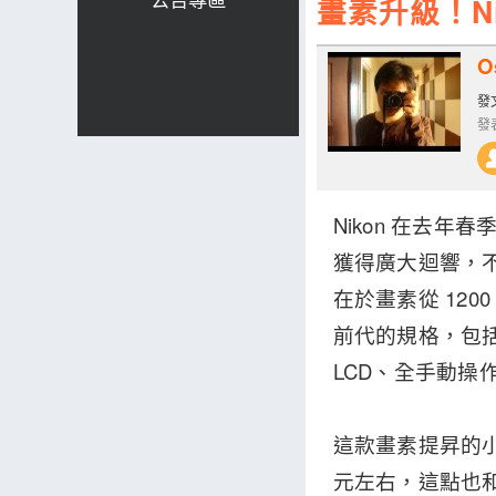
畫素升級！Nik
O
發文
發表
Nikon 在去年
獲得廣大迴響，不
在於畫素從 120
前代的規格，包括等效
LCD、全手動操作
這款畫素提昇的小
元左右，這點也