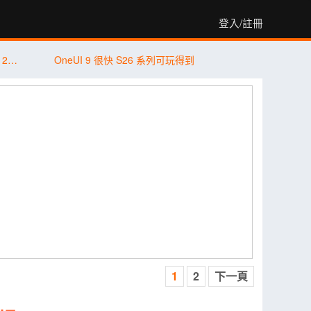
登入/註冊
傑昇通信限時下殺：三星 Galaxy S26+ (12G/256G) 只要 $29,990 元！(8/6-8/9)
OneUI 9 很快 S26 系列可玩得到
1
2
下一頁