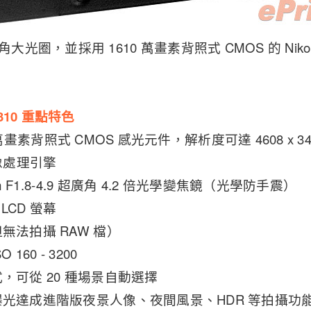
大光圈，並採用 1610 萬畫素背照式 CMOS 的 Nikon Co
 P310 重點特色
610 萬畫素背照式 CMOS 感光元件，解析度可達 4608 x 3
 影像處理引擎
mm F1.8-4.9 超廣角 4.2 倍光學變焦鏡（光學防手震）
 LCD 螢幕
無法拍攝 RAW 檔）
160 - 3200
，可從 20 種場景自動選擇
曝光達成進階版夜景人像、夜間風景、HDR 等拍攝功