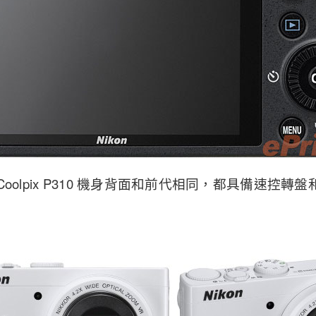
on Coolpix P310 機身背面和前代相同，都具備速控