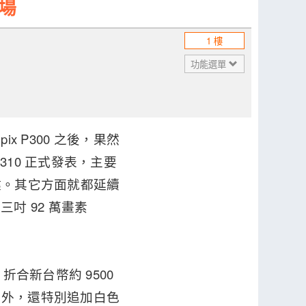
登場
1 樓
功能選單
x P300 之後，果然
10 正式發表，主要
快捷鍵。其它方面就都延續
，三吋 92 萬畫素
合新台幣約 9500
之外，還特別追加白色