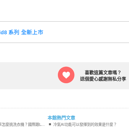
Fold8 系列 全新上市
喜歡這篇文章嗎？
送個愛心感謝無私分享
本館熱門文章
不確定接下來的洗衣頻率怎麼挑洗衣機？國際跟LG猶豫中
冷氣AI功能可以發揮到的效果是什麼？