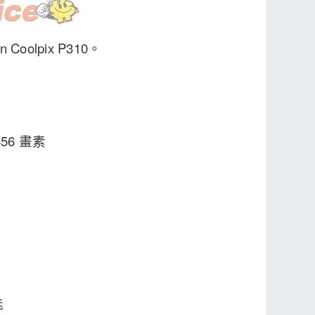
olpix P310。
456 畫素
能