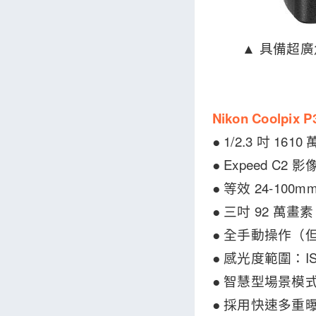
▲ 具備超廣角
Nikon Coolpix
● 1/2.3 吋 1
● Expeed C2
● 等效 24-100
● 三吋 92 萬畫素
● 全手動操作（但
● 感光度範圍：ISO 
● 智慧型場景模式
● 採用快速多重