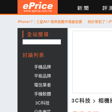
新聞
評測
討論
產品
買賣
商城
登入
iPhone17｜三星A57 傑昇挑戰市場最低價
全站搜尋
討論列表
手機品牌
平板品牌
電信業者
手機軟體
3C科技
>
相機
3C科技
公告專區