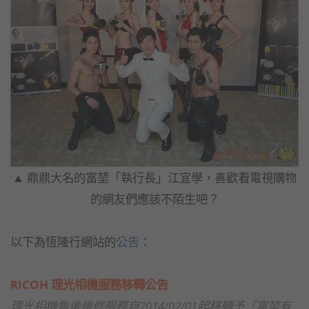
▲ 鼎鼎大名的富堃「執行長」江宜學，喜歡看電視購物
的網友們應該不陌生吧？
以下為恆隆行網站的
公告
：
RICOH 理光相機服務移轉公告
理光相機售後維修服務自2014/02/01起移轉予「富堃有