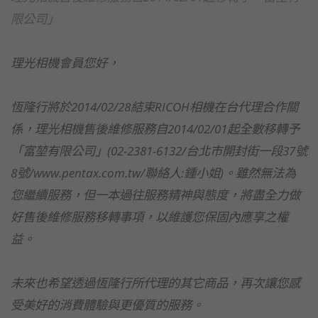
限公司」
理光相機會員您好，
恆隆行將於2014/02/28結束RICOH相機在台代理合作關
係，理光相機售後維修服務自2014/02/01起全數移轉予
「富堃有限公司」(02-2381-6132/台北市開封街一段37號
8號/www.pentax.com.tw/聯絡人:鍾小姐)。雖然無法為
您繼續服務，但一本過往服務精神與態度，將盡全力做
好售後維修服務移轉事項，以維護您保固內應享之權
益。
未來也希望透過恆隆行所代理的其它商品，再次讓您感
受美好的消費體驗與更優質的服務。