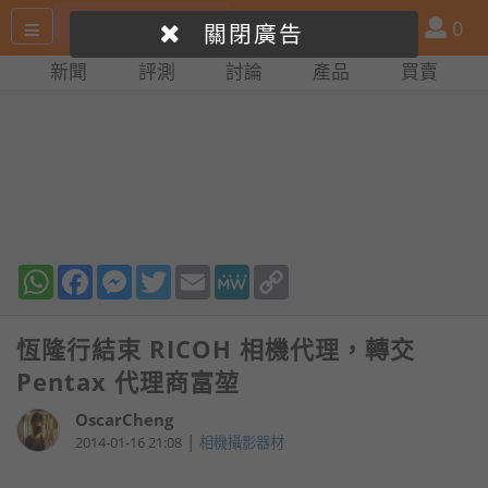
搜
產
會
0
關閉廣告
尋
品
員
新聞
評測
討論
產品
買賣
網
比
站
拼
WhatsApp
Facebook
Messenger
Twitter
Email
MeWe
Copy
Link
恆隆行結束 RICOH 相機代理，轉交
Pentax 代理商富堃
OscarCheng
|
2014-01-16 21:08
相機攝影器材