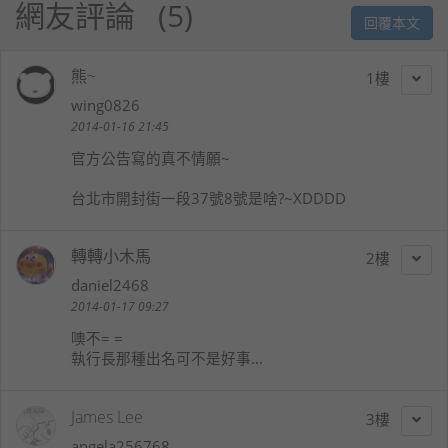
網友評論
5
回覆本文
熊~
1
wing0826
2014-01-16 21:45
官方公告寫的真不情願~
台北市開封街一段37號8號是啥?~XDDDD
轉轉小木馬
2
daniel2468
2014-01-17 09:27
噢不= =
執行長那種出名可不是好事...
James Lee
3
angela256768