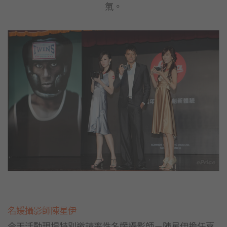
氣。
名媛攝影師陳星伊
今天活動現場特別邀請率性名媛攝影師－陳星伊擔任嘉