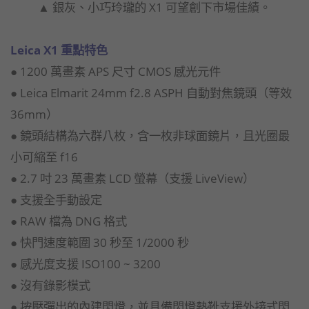
▲ 銀灰、小巧玲瓏的 X1 可望創下市場佳績。
Leica X1 重點特色
● 1200 萬畫素 APS 尺寸 CMOS 感光元件
● Leica Elmarit 24mm f2.8 ASPH 自動對焦鏡頭（等效
36mm）
● 鏡頭結構為六群八枚，含一枚非球面鏡片，且光圈最
小可縮至 f16
● 2.7 吋 23 萬畫素 LCD 螢幕（支援 LiveView）
● 支援全手動設定
● RAW 檔為 DNG 格式
● 快門速度範圍 30 秒至 1/2000 秒
● 感光度支援 ISO100 ~ 3200
● 沒有錄影模式
● 按壓彈出的內建閃燈，並具備閃燈熱靴支援外接式閃