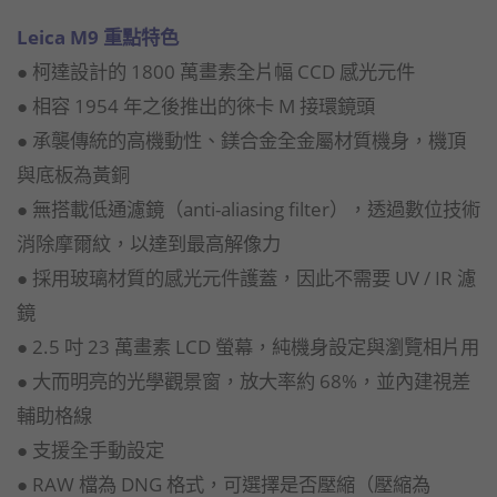
Leica M9 重點特色
● 柯達設計的 1800 萬畫素全片幅 CCD 感光元件
● 相容 1954 年之後推出的徠卡 M 接環鏡頭
● 承襲傳統的高機動性、鎂合金全金屬材質機身，機頂
與底板為黃銅
● 無搭載低通濾鏡（anti-aliasing filter），透過數位技術
消除摩爾紋，以達到最高解像力
● 採用玻璃材質的感光元件護蓋，因此不需要 UV / IR 濾
鏡
● 2.5 吋 23 萬畫素 LCD 螢幕，純機身設定與瀏覽相片用
● 大而明亮的光學觀景窗，放大率約 68%，並內建視差
輔助格線
● 支援全手動設定
● RAW 檔為 DNG 格式，可選擇是否壓縮（壓縮為