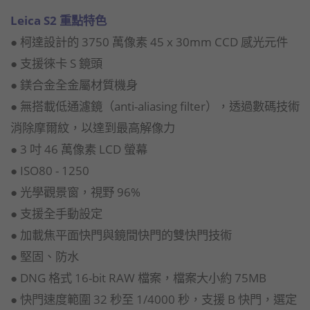
Leica S2 重點特色
● 柯達設計的 3750 萬像素 45 x 30mm CCD 感光元件
● 支援徠卡 S 鏡頭
● 鎂合金全金屬材質機身
● 無搭載低通濾鏡（anti-aliasing filter），透過數碼技術
消除摩爾紋，以達到最高解像力
● 3 吋 46 萬像素 LCD 螢幕
● ISO80 - 1250
● 光學觀景窗，視野 96%
● 支援全手動設定
● 加載焦平面快門與鏡間快門的雙快門技術
● 堅固、防水
● DNG 格式 16-bit RAW 檔案，檔案大小約 75MB
● 快門速度範圍 32 秒至 1/4000 秒，支援 B 快門，選定