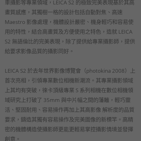
車攝影等專業領域，LEICA S2 的極致完美表現基於其高
畫質感應，其獨樹一格的設計包括自動對焦、高速
Maestro 影像處理，機體設計嚴密、機身輕巧和容易使
用的特性，結合高畫質及方便使用之特色，造就 LEICA
S2 無語倫比的完美表現，除了提供給專業攝影師，提供
給要求影像品質的攝影同好。
LEICA S2 於去年世界影像博覽會（photokina 2008）上
首次亮相，引領專業數位相機新潮流。其專業攝影領域
上其均有突破，徠卡頂級專業 S 系列相機在數位相機領
域研究上打破了 35mm 與中片幅之間的藩籬，輕巧靈
活、堅固耐用、容易操作再加上其高影像 解析度的品質
要求，鑄造其獨有容易操作及完美圖像的新標竿。高精
密的機體構造使攝影師更能更輕易掌控攝影情境並發揮
創意。