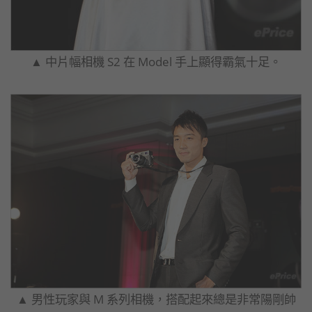
▲ 中片幅相機 S2 在 Model 手上顯得霸氣十足。
▲ 男性玩家與 M 系列相機，搭配起來總是非常陽剛帥