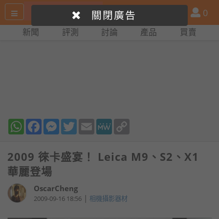
搜
產
會
0
關閉廣告
尋
品
員
新聞
評測
討論
產品
買賣
網
比
站
拼
WhatsApp
Facebook
Messenger
Twitter
Email
MeWe
Copy
Link
2009 徠卡盛宴！ Leica M9、S2、X1
華麗登場
OscarCheng
|
2009-09-16 18:56
相機攝影器材