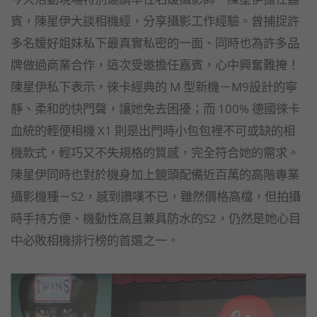
賓，陳星伊大談相機經，分享攝影工作經驗。曾捕捉許
多名媛好姐妹私下最真實私密的一面、同時也為許多品
牌做過商業合作，這次受邀擔任嘉賓，心中興奮難掩！
陳星伊私下表示，徠卡經典的 M 型新機－M9設計的寧
靜、柔和的快門聲，讓她免去困擾；而 100% 德國徠卡
血統的輕便相機 X1 則是出門時小包包裡不可或缺的相
機款式，輕巧又不失規格的質感，完全符合她的需求。
陳星伊同時也對於機身加上鏡頭配備近百萬的高階專業
攝影機種－S2，感到讚嘆不已，雖然價格高檔，但拍攝
時手持方便、機動性高且兼具防水的S2，仍然是她心目
中必敗相機排行榜的首選之一。