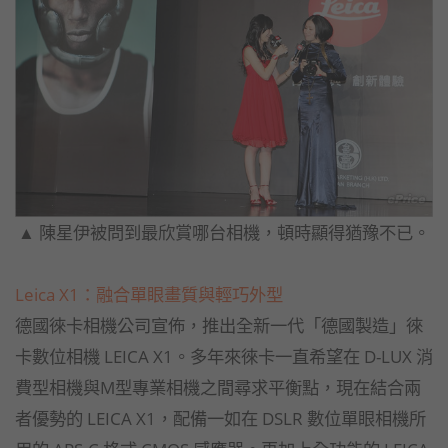
▲ 陳星伊被問到最欣賞哪台相機，頓時顯得猶豫不已。
Leica X1：
融合單眼畫質與輕巧外型
德國徠卡相機公司宣佈，推出全新一代「德國製造」徠
卡數位相機 LEICA X1。多年來徠卡一直希望在 D-LUX 消
費型相機與M型專業相機之間尋求平衡點，現在結合兩
者優勢的 LEICA X1，配備一如在 DSLR 數位單眼相機所