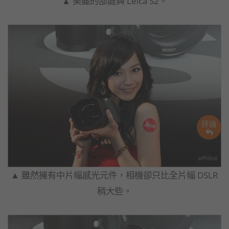
▲ 美麗的邵庭與 Leica S2。
評論
▲ 雖然擁有中片幅感光元件，相機卻只比全片幅 DSLR
稍大些。