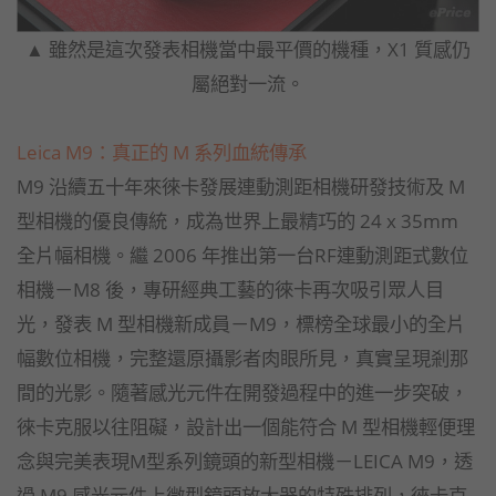
▲ 雖然是這次發表相機當中最平價的機種，X1 質感仍
屬絕對一流。
Leica M9：真正的 M 系列血統傳承
M9 沿續五十年來徠卡發展連動測距相機研發技術及 M
型相機的優良傳統，成為世界上最精巧的 24 x 35mm
全片幅相機。繼 2006 年推出第一台RF連動測距式數位
相機－M8 後，專研經典工藝的徠卡再次吸引眾人目
光，發表 M 型相機新成員－M9，標榜全球最小的全片
幅數位相機，完整還原攝影者肉眼所見，真實呈現剎那
間的光影。隨著感光元件在開發過程中的進一步突破，
徠卡克服以往阻礙，設計出一個能符合 M 型相機輕便理
念與完美表現M型系列鏡頭的新型相機－LEICA M9，透
過 M9 感光元件上微型鏡頭放大器的特殊排列，徠卡克