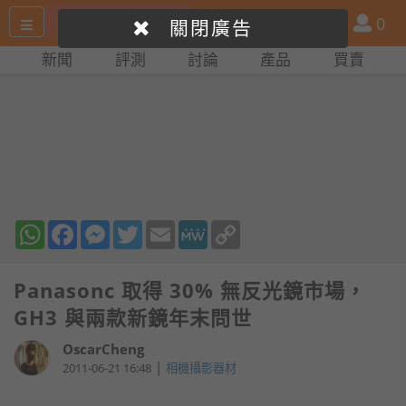
搜
產
會
0
關閉廣告
尋
品
員
新聞
評測
討論
產品
買賣
網
比
站
拼
WhatsApp
Facebook
Messenger
Twitter
Email
MeWe
Copy
Link
Panasonc 取得 30% 無反光鏡市場，
GH3 與兩款新鏡年末問世
OscarCheng
|
2011-06-21 16:48
相機攝影器材