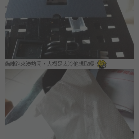
貓咪跑來湊熱鬧，大概是太冷他想取暖~