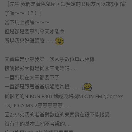
［先生,我們是黃色鬼屋，您預定的女朋友可以來娶回家
了喔～～（？）］
當下馬上驚醒～～～
但是卻是要等到今天才能拿
所以我只好繼續睡.......
其實這是小弟我第一次入手數位單眼相機
接觸攝影大概是從國三開始吧.....
一直到現在大三都要下了
一直都是跟著爸爸玩過底片機.......
從很老的NIKON F301到經典銘機NIKON FM2,Contex
T3,LEICA M3.2等等等等等.....
因為小弟我的老爸對數位的東西實在很不能接受
沒有FF的基本上他不考慮的....