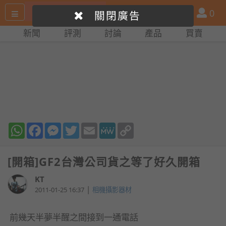
搜
產
會
0
關閉廣告
尋
品
員
新聞
評測
討論
產品
買賣
網
比
站
拼
WhatsApp
Facebook
Messenger
Twitter
Email
MeWe
Copy
Link
[開箱]GF2台灣公司貨之等了好久開箱
KT
|
2011-01-25 16:37
相機攝影器材
前幾天半夢半醒之間接到一通電話