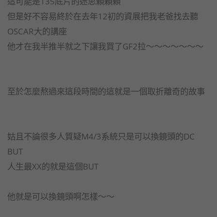
這可能是135底片的迷思顆顆顆
但是好不容易終於在去年12初的資展把我老爸找去聽
OSCAR大的講座
他才在我半推半就之下讓我買了GF2拉～～～～～～～
至於怎麼熬過來這段時間的這就是一個取折離奇的故事
姑且不論很多人質疑M4/3系統只是可以換鏡頭的DC
BUT
人生最XX的就是這個BUT
他就是可以換鏡頭啊怎樣～～