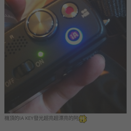
機頂的IA KEY發光超亮超漂亮的阿