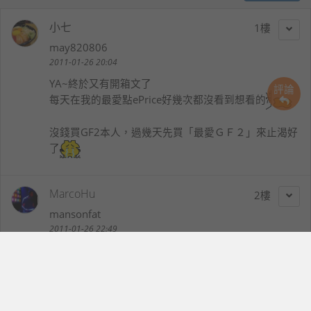
小七
1
may820806
2011-01-26 20:04
YA~終於又有開箱文了
評論
每天在我的最愛點ePrice好幾次都沒看到想看的
沒錢買GF2本人，過幾天先買「最愛ＧＦ２」來止渴好
了
MarcoHu
2
mansonfat
2011-01-26 22:49
恭喜入手好機
GF2 真的很棒
看了真是直流口水(不過我的現役 GF-1 也真是不錯呵呵
)