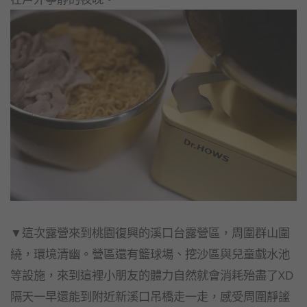
▼這次露營來到桃園復興的溪口台露營區，周圍群山圍
繞，環境清幽。營區還有籃球場、挖沙區與兒童戲水池
等設施，來到這裡小朋友的體力自然就會消耗殆盡了XD
隔天一早還能到附近新溪口吊橋走一走，感受周圍靜謐