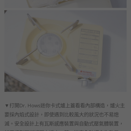
▼打開Dr. Hows迷你卡式爐上蓋看看內部構造，爐火主
要採內焰式設計，即使遇到比較風大的狀況也不易熄
滅。安全設計上有瓦斯感應裝置與自動式壓氣體裝置，