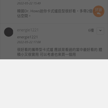
2022-05-22 15:49
評論
韓國Dr. Hows迷你卡式爐造型很好看，多帶2個也不會
佔空間。
energie1221
6
energie1221
2022-05-22 17:08
很好看的攜帶型卡式爐 應該是看過的當中最好看的 體
積小又很實用 可以考慮也來買一個用
好啊來啊
7
114514kbtit
2022-05-22 17:10
這種迷你卡式爐用在露營不錯，可惜韓國貨不便宜啊。
chiu
8