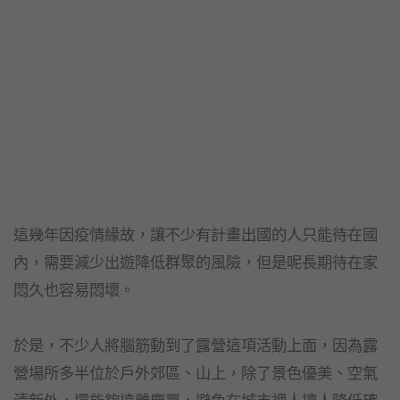
這幾年因疫情緣故，讓不少有計畫出國的人只能待在國
內，需要減少出遊降低群聚的風險，但是呢長期待在家
悶久也容易悶壞。
於是，不少人將腦筋動到了露營這項活動上面，因為露
營場所多半位於戶外郊區、山上，除了景色優美、空氣
清新外，還能夠遠離塵囂，避免在城市裡人擠人降低確