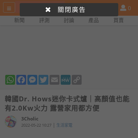
搜
產
會
0
關閉廣告
尋
品
員
新聞
評測
討論
產品
買賣
網
比
站
拼
WhatsApp
Facebook
Messenger
Twitter
Email
MeWe
Copy
Link
韓國Dr. Hows迷你卡式爐｜高顏值也能
有2.0Kw火力 露營家用都方便
3Cholic
|
2022-05-22 10:27
生活家電