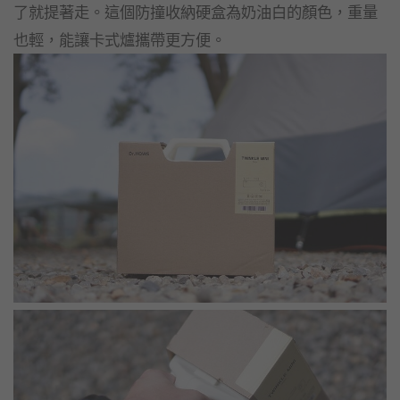
了就提著走。這個防撞收納硬盒為奶油白的顏色，重量
也輕，能讓卡式爐攜帶更方便。