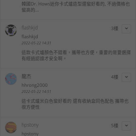
韓國Dr. Hows迷你卡式爐造型還蠻好看的, 不過價格也
蠻高的...
flashkjd
3
flashkjd
2022-05-22 14:31
這款卡式爐顏色不錯看，攜帶也方便，重要的是要選擇
有經過認證才安全啊。
龍杰
4
hhrong2000
2022-05-22 14:51
這卡式爐米白色蠻好看的 還有收納盒同色配色 攜帶也
很方便性
hpstony
5
hpstony