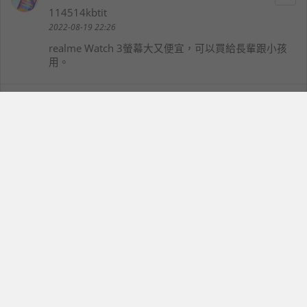
114514kbtit
2022-08-19 22:26
realme Watch 3螢幕大又便宜，可以買給長輩跟小孩
用。
小馬
13
kingsister
2022-08-19 22:53
這價錢也太便宜了吧，而且還有7天的續航力，這點算
不錯
阿蠻
14
arcangel
2022-08-20 05:10
realme Watch 3價錢真的好漂亮啊！
不知道好不好用