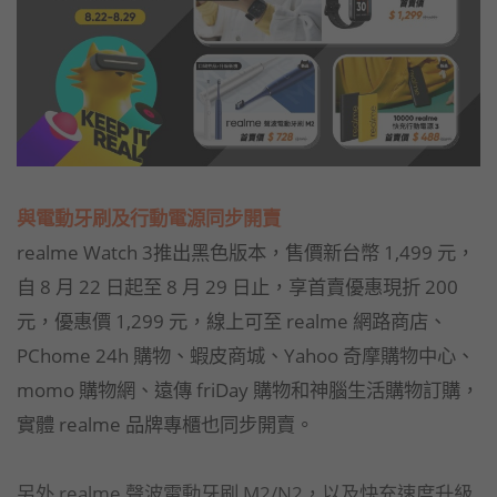
與電動牙刷及行動電源同步開賣
realme Watch 3
推出黑色版本，售價新台幣
1,499
元，
自
8
月
22
日起至
8
月
29
日止，享首賣優惠現折
200
元，
優惠價
1,299
元，線上可至 realme 網路商店、
PChome 24h 購物、蝦皮商城、Yahoo 奇摩購物中心、
momo 購物網、遠傳 friDay 購物和神腦生活購物訂購，
實體 realme 品牌專櫃也同步開賣。
另外 realme 聲波電動牙刷 M2/N2，以及快充速度升級