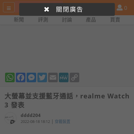
搜
產
會
0
關閉廣告
尋
品
員
新聞
評測
討論
產品
買賣
網
比
站
拼
WhatsApp
Facebook
Messenger
Twitter
Email
MeWe
Copy
Link
大螢幕並支援藍牙通話，realme Watch
3 發表
dddd204
|
2022-08-18 18:12
穿戴裝置