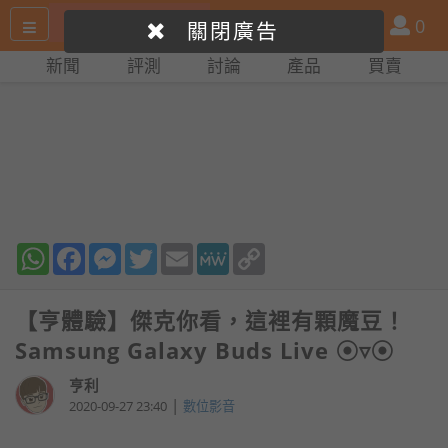
搜
產
會
0
關閉廣告
尋
品
員
新聞
評測
討論
產品
買賣
網
比
站
拼
WhatsApp
Facebook
Messenger
Twitter
Email
MeWe
Copy
Link
【亨體驗】傑克你看，這裡有顆魔豆！
Samsung Galaxy Buds Live ⦿▿⦿
亨利
|
2020-09-27 23:40
數位影音