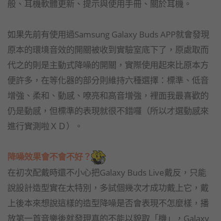
般、耳機軟體更新、提示與使用手冊、關於耳機。
如果先前有使用過Samsung Galaxy Buds APP就會發現
原本的環境音效的開關被收到實驗室底下了，原處取而
代之的則是主動式降噪的開關，實際使用起來比原本方
便許多，在等化器的部分則維持六種選擇：標準、低音
增強、柔和、動感、嘹亮和高音增強，裡面我最喜歡的
仍是動感，但標準的表現就很不錯囉（所以才選動感來
進行實測啦ＸＤ）。
降噪效果會不會不好？
在初次配戴時還不小心把Galaxy Buds Live戴反，只能
說設計造型實在太特別，多試個幾次才成功戴上它，戴
上後本來想說這樣的造型降噪是否會表現不怎麼樣，播
放第一首音樂後就發現真的不能以貌取「機」，Galaxy