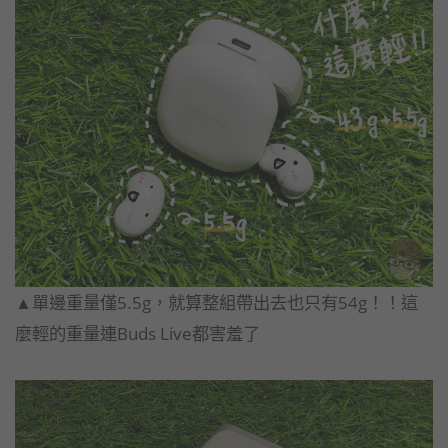
▲單邊重量僅5.5g，就算整組帶出去也只有54g！！這
麼輕的重量連Buds Live都害羞了