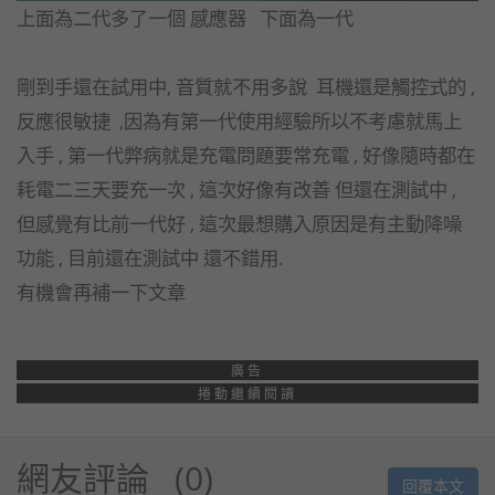
上面為二代多了一個 感應器 下面為一代
剛到手還在試用中, 音質就不用多說 耳機還是觸控式的 ,
反應很敏捷 ,因為有第一代使用經驗所以不考慮就馬上
入手 , 第一代弊病就是充電問題要常充電 , 好像隨時都在
耗電二三天要充一次 , 這次好像有改善 但還在測試中 ,
但感覺有比前一代好 , 這次最想購入原因是有主動降噪
功能 , 目前還在測試中 還不錯用.
有機會再補一下文章
廣告
捲動繼續閱讀
網友評論
0
回覆本文