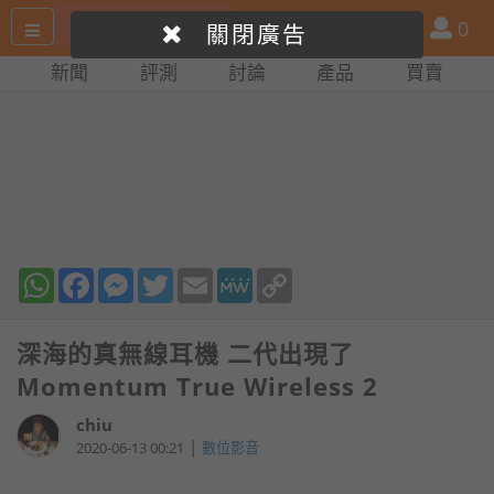
搜
產
會
0
關閉廣告
尋
品
員
新聞
評測
討論
產品
買賣
網
比
站
拼
WhatsApp
Facebook
Messenger
Twitter
Email
MeWe
Copy
Link
深海的真無線耳機 二代出現了
Momentum True Wireless 2
chiu
|
2020-06-13 00:21
數位影音