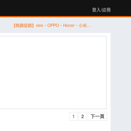
登入/註冊
【桃園促銷】vivo、OPPO、Honor、小米、Samsung、Apple，現貨特價 3,590 元起有夠划算！(7/31~8/6)
1
2
下一頁