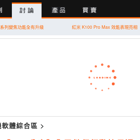
行動版
 11 系列變焦功能全有升級
紅米 K100 Pro Max 效能表現亮相
機軟體綜合區
>