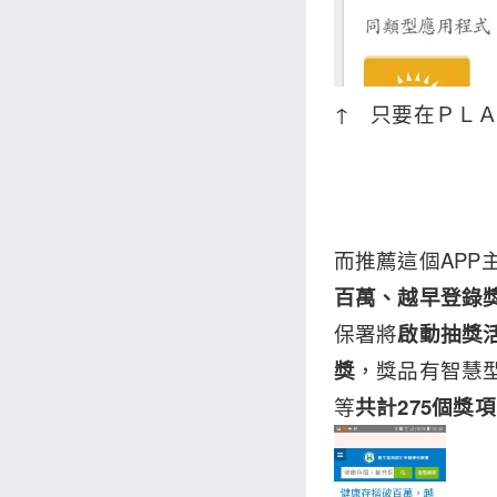
↑ 只要在ＰＬ
而推薦這個APP
百萬、越早登錄
保署將
啟動抽獎
獎
，獎品有智慧
等
共計275個獎