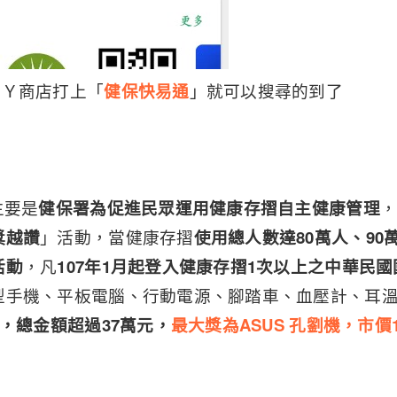
ＡＹ商店打上「
健保快易通
」就可以搜尋的到了
主要是
健保署為促進民眾運用健康存摺自主健康管理
獎越讚
」活動，當健康存摺
使用總人數達80萬人、90
活動
，凡
107年1月起登入健康存摺1次以上之中華民
型手機、平板電腦、行動電源、腳踏車、血壓計、耳
項，總金額超過37萬元，
最大獎為ASUS 孔劉機，市價17