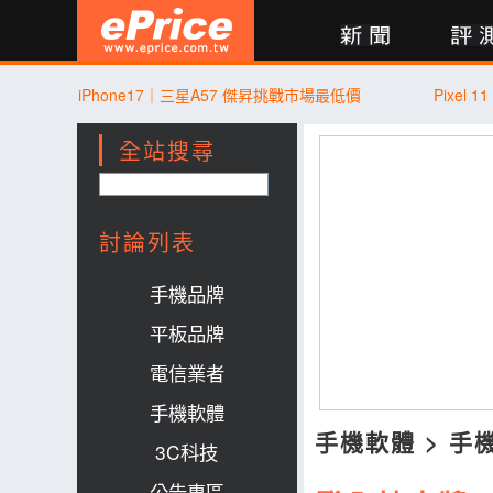
新聞
評測
討論
產品
買賣
商城
登入
iPhone17｜三星A57 傑昇挑戰市場最低價
Pixel
全站搜尋
討論列表
手機品牌
平板品牌
電信業者
手機軟體
手機軟體
>
手
3C科技
公告專區