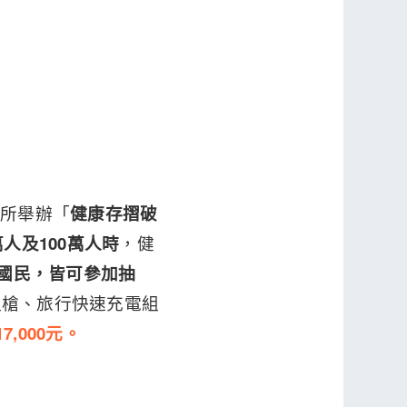
，所舉辦「
健康存摺破
萬人及100萬人時
，健
國國民，皆可參加抽
溫槍、旅行快速充電組
,000元。