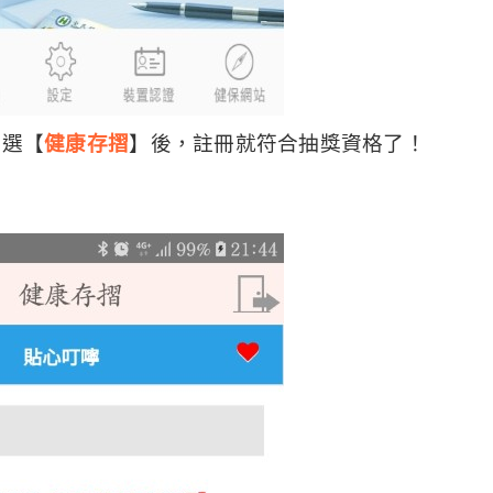
點選【
健康存摺
】後，註冊就符合抽獎資格了！