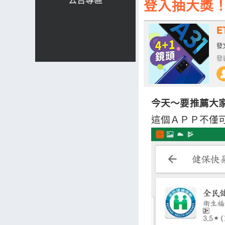
登入抽大獎！
E
發文
發表
今天～要推薦大
這個ＡＰＰ不僅