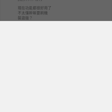
現在功能都很好用了
不太懂幹嘛要刷機
裝盜版？
meeliyo
13
meeliyo
2023-11-14 15:31
沒差 反正都沒再用 限制一堆很討厭的
最新新聞