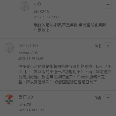
小D
et58246
2023-11-11 13:17
我說的是功能喔,不是手機,手機當然會用到一
年兩以上
bensy1899
8
bensy1899
2023-11-10 08:03
很多買小米的就是衝著價格便宜跟能夠刷機，吸引了不
少用戶，買陸版的不僅一堆功能用不到，而且容易遇到
台灣用的通訊軟體無法即時通知、Google服務不完
整，所以買陸版刷EU或者國際版已經是日常了
憲仔QQ
9
pkas78
2023-11-10 13:33