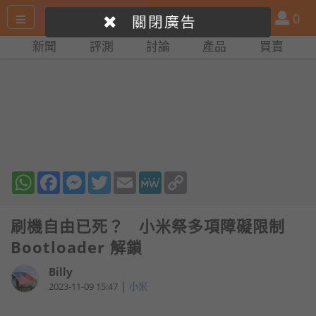
搜
產
會
0
關閉廣告
尋
品
員
新聞
評測
討論
產品
買賣
網
比
站
拼
WhatsApp
Facebook
Messenger
Twitter
Email
MeWe
Copy
Link
刷機自由已死？ 小米祭多項障礙限制
Bootloader 解鎖
Billy
|
2023-11-09 15:47
小米