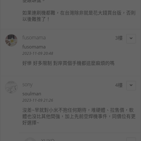
如果連刷機都難，在台灣除非就是花大錢買台版，否則
以後難推了！
fusomama
3
fusomama
2023-11-09 20:48
好慘 好多限制 對岸買個手機都這麼麻煩的嗎
sony
4
soulman
2023-11-09 21:26
沒差~早就對小米不抱任何期待，堆硬體、拉售價，軟
體也沒比其他間強，加上先前空焊機事件，同價位有更
好選擇~