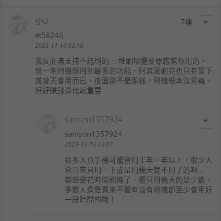
小D
7
et58246
2023-11-10 02:10
我反而滿支持不能刷的,一堆刷壞還要原廠幫你用的，
就一堆刷機想用到最多的功能，阿其實刷完也只有當下
或幾天會用而已，後面還不是那樣，刷機根本沒意義，
好好賺錢還比較重要
samson1357924
samson1357924
2023-11-11 12:07
很多人買手機可能會用半年一年以上，很少人
會買來只用一下或是用幾天就不用了的吧...
都想要花時間刷機了，還只用幾天的是少數，
多數人還是買來不管有沒有刷機都至少會用好
一段時間的哦！