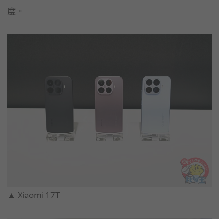
度。
▲ Xiaomi 17T