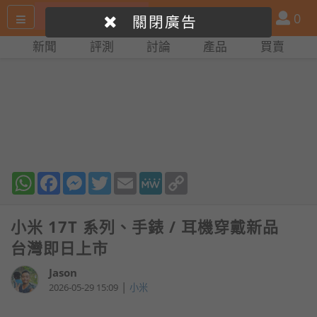
搜
產
會
0
關閉廣告
尋
品
員
新聞
評測
討論
產品
買賣
網
比
站
拼
WhatsApp
Facebook
Messenger
Twitter
Email
MeWe
Copy
Link
小米 17T 系列、手錶 / 耳機穿戴新品
台灣即日上市
Jason
|
2026-05-29 15:09
小米