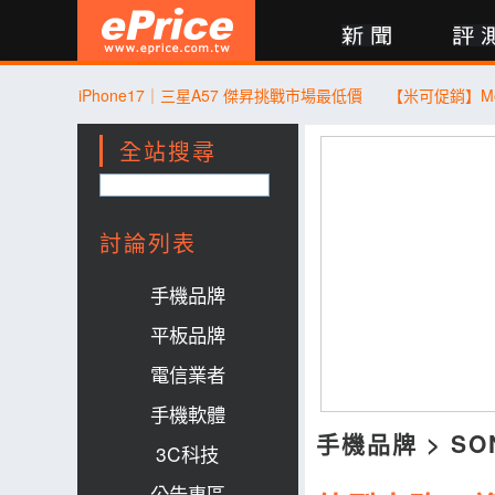
新聞
評測
討論
產品
買賣
商城
登入
iPhone17｜三星A57 傑昇挑戰市場最低價
全站搜尋
討論列表
手機品牌
平板品牌
電信業者
手機軟體
手機品牌
>
SO
3C科技
公告專區