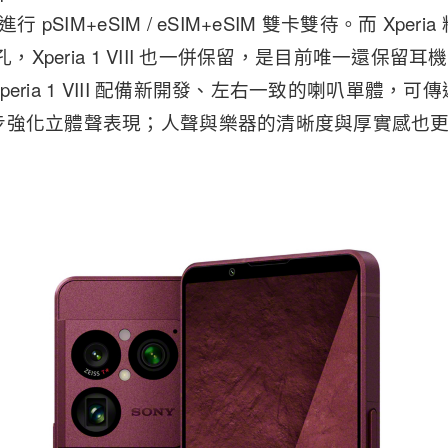
行 pSIM+eSIM / eSIM+eSIM 雙卡雙待。而 Xpe
機孔，Xperia 1 VIII 也一併保留，是目前唯一還保
eria 1 VIII 配備新開發、左右一致的喇叭單體，
步強化立體聲表現；人聲與樂器的清晰度與厚實感也