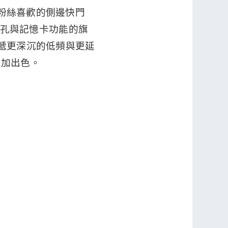
ria 粉絲喜歡的側邊快門
留耳機孔與記憶卡功能的旗
可傳遞更深沉的低頻與更延
更加出色。