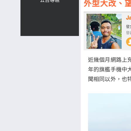
外型大改、望遠更
J
發文
發表
近幾個月網路上充斥著
年的旗艦手機中大
聞相同以外，也