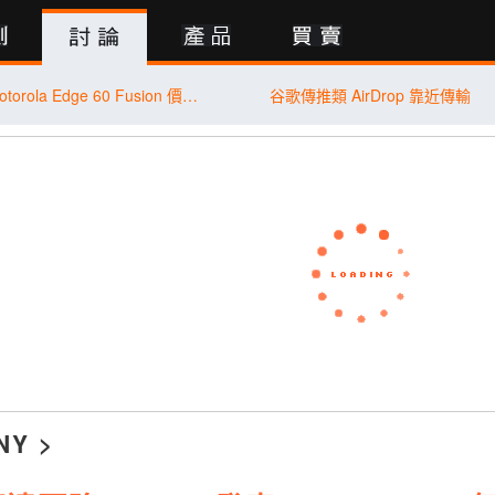
行動版
【米可促銷】Motorola Edge 60 Fusion 價格破盤！米可手機館限時 $8,490 (7/31~8/2)
谷歌傳推類 AirDrop 靠近傳輸
NY
>