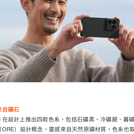
來自礦石
a 1 VIII 在設計上推出四款色系，包括石礦黑、冷礦銀、暮
（ORE）設計概念，靈感來自天然原礦材質，色系也