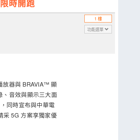
優惠限時開跑
1 樓
功能選單
樂播放器與 BRAVIA™ 顯
，在攝錄、音效與顯示三大面
驗，同時宣布與中華電
信精采 5G 方案享獨家優