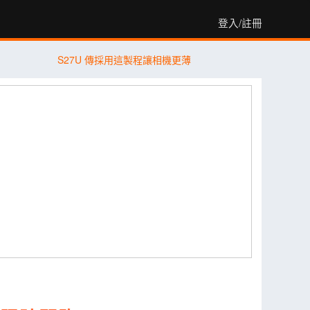
登入/註冊
S27U 傳採用這製程讓相機更薄