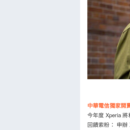
中華電信獨家開賣！X
今年度 Xperia
回饋索粉： 申辦 Xp