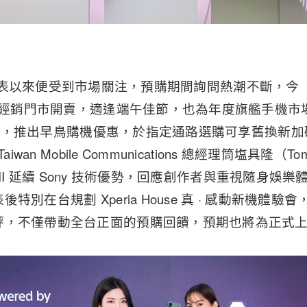
VII 自發表以來便受到市場關注，預購期間詢問熱潮不斷，今
路與經銷門市開賣，適逢端午佳節，也為年度旗艦手機
0 日止，推出早鳥購機優惠，於指定通路選購可享舊換新
iwan Mobile Communications 總經理筒塩具隆（Tomo
 1 VII 延續 Sony 技術優勢，回應創作者與重視隨身
特別在台規劃 Xperia House 真 · 感動新機體
評，不僅帶動全台正面的預購回饋，預期也將為正式