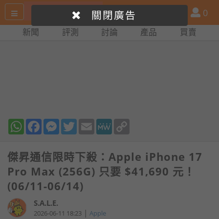
搜
產
會
0
關閉廣告
尋
品
員
新聞
評測
討論
產品
買賣
網
比
站
拼
WhatsApp
Facebook
Messenger
Twitter
Email
MeWe
Copy
Link
傑昇通信限時下殺：Apple iPhone 17
Pro Max (256G) 只要 $41,690 元！
(06/11-06/14)
S.A.L.E.
|
2026-06-11 18:23
Apple