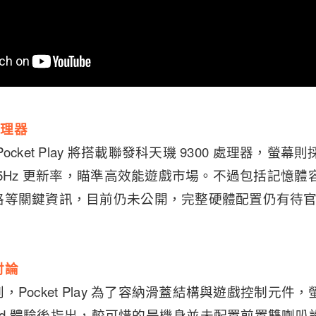
處理器
cket Play 將搭載聯發科天璣 9300 處理器，螢幕則採用
65Hz 更新率，瞄準高效能遊戲市場。不過包括記憶
格等關鍵資訊，目前仍未公開，完整硬體配置仍有待
討論
，Pocket Play 為了容納滑蓋結構與遊戲控制元件
orld 體驗後指出，較可惜的是機身並未配置前置雙喇