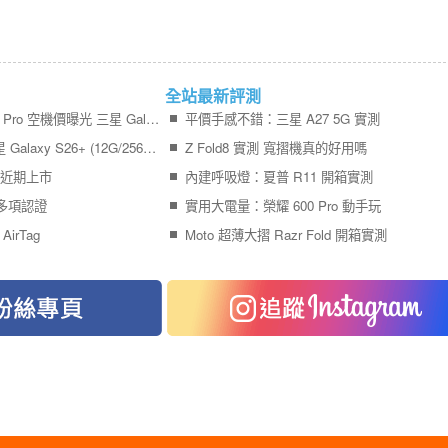
全站最新評測
終於等到了！iPhone 17 Pro 空機價曝光 三星 Galaxy S26+ 狂降近 8 千
平價手感不錯：三星 A27 5G 實測
傑昇通信限時下殺：三星 Galaxy S26+ (12G/256G) 只要 $29,990 元！(8/6-8/9)
Z Fold8 實測 寬摺機真的好用嗎
機近期上市
內建呼吸燈：夏普 R11 開箱實測
先通多項認證
實用大電量：榮耀 600 Pro 動手玩
AirTag
Moto 超薄大摺 Razr Fold 開箱實測