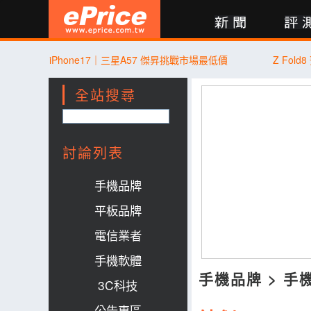
新聞
評測
討論
產品
買賣
商城
登入
iPhone17｜三星A57 傑昇挑戰市場最低價
Z Fol
全站搜尋
討論列表
手機品牌
平板品牌
電信業者
手機軟體
手機品牌
>
手
3C科技
公告專區