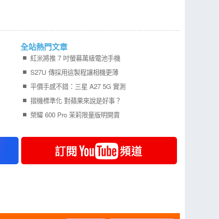
全站熱門文章
紅米將推 7 吋螢幕萬級電池手機
S27U 傳採用這製程讓相機更薄
平價手感不錯：三星 A27 5G 實測
摺機標準化 對蘋果來說是好事？
榮耀 600 Pro 茉莉限量版明開賣