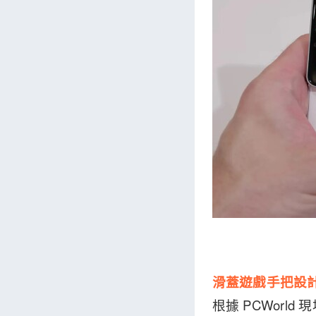
滑蓋遊戲手把設
根據 PCWorl