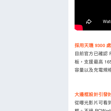
採用天璣 9300 
目前官方已確認 Po
板，支援最高 1
容量以及充電規
大邊框設計引發
從曝光影片可看到
框。不過 PCW