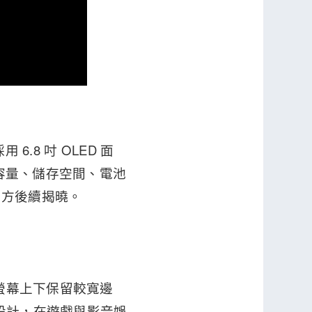
 6.8 吋 OLED 面
體容量、儲存空間、電池
官方後續揭曉。
，螢幕上下保留較寬邊
叭設計，在遊戲與影音娛