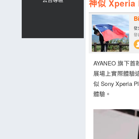
神似 Xperia
Bi
發文
發表
AYANEO 旗下首
展場上實際體驗這
似 Sony Xp
體驗。