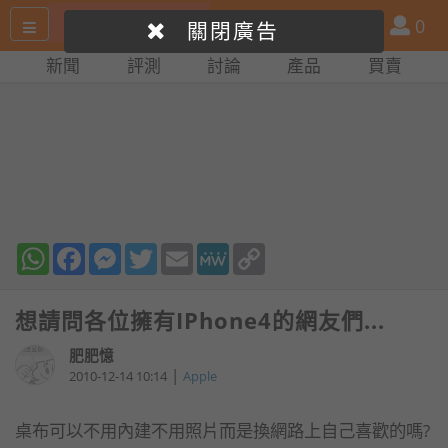
搜
產
會
0
關閉廣告
尋
品
員
新聞
評測
討論
產品
買賣
網
比
站
拼
WhatsApp
Facebook
Messenger
Twitter
Email
MeWe
Copy
Link
想請問各位擁有IPhone4的網友們...
肥肥憶
|
2010-12-14 10:14
Apple
桌布可以不用內建不用照片而是換網路上自己喜歡的嗎?