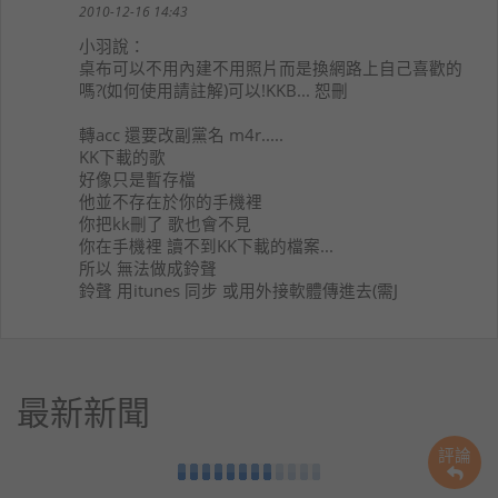
2010-12-16 14:43
小羽
說：
桌布可以不用內建不用照片而是換網路上自己喜歡的
嗎?(如何使用請註解)可以!KKB... 恕刪
轉acc 還要改副黨名 m4r.....
KK下載的歌
好像只是暫存檔
他並不存在於你的手機裡
你把kk刪了 歌也會不見
你在手機裡 讀不到KK下載的檔案...
所以 無法做成鈴聲
鈴聲 用itunes 同步 或用外接軟體傳進去(需J
最新新聞
評論