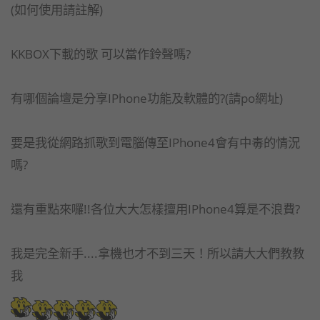
(如何使用請註解)
KKBOX下載的歌 可以當作鈴聲嗎?
有哪個論壇是分享IPhone功能及軟體的?(請po網址)
要是我從網路抓歌到電腦傳至IPhone4會有中毒的情況
嗎?
還有重點來囉!!各位大大怎樣擅用IPhone4算是不浪費?
我是完全新手....拿機也才不到三天！所以請大大們教教
我