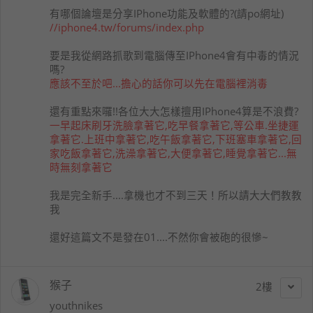
有哪個論壇是分享IPhone功能及軟體的?(請po網址)
//iphone4.tw/forums/index.php
要是我從網路抓歌到電腦傳至IPhone4會有中毒的情況
嗎?
應該不至於吧...擔心的話你可以先在電腦裡消毒
還有重點來囉!!各位大大怎樣擅用IPhone4算是不浪費?
一早起床刷牙洗臉拿著它,吃早餐拿著它,等公車.坐捷運
拿著它.上班中拿著它,吃午飯拿著它,下班塞車拿著它,回
家吃飯拿著它,洗澡拿著它,大便拿著它,睡覺拿著它...無
時無刻拿著它
我是完全新手....拿機也才不到三天！所以請大大們教教
我
還好這篇文不是發在01....不然你會被砲的很慘~
猴子
2
youthnikes