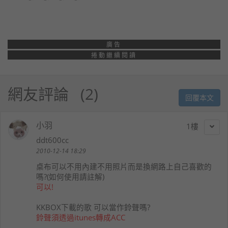
廣告
捲動繼續閱讀
網友評論
2
回覆本文
小羽
1
ddt600cc
2010-12-14 18:29
桌布可以不用內建不用照片而是換網路上自己喜歡的
嗎?(如何使用請註解)
可以!
KKBOX下載的歌 可以當作鈴聲嗎?
鈴聲須透過itunes轉成ACC