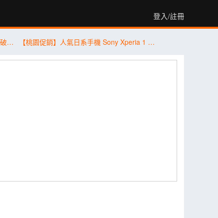
登入/註冊
【米可促銷】Samsung Galaxy A57 價格破盤！米可手機館限時 $13,890 (8/4~8/6)
【桃園促銷】人氣日系手機 Sony Xperia 1 VII 256G/512G，現貨特價 34,590 元起有夠划算！(8/4~8/10)