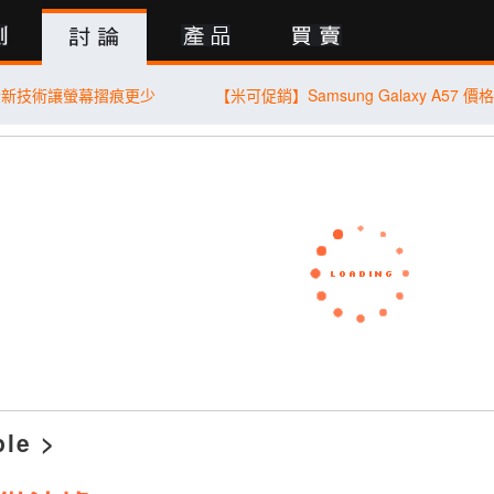
行動版
發新技術讓螢幕摺痕更少
ple
>