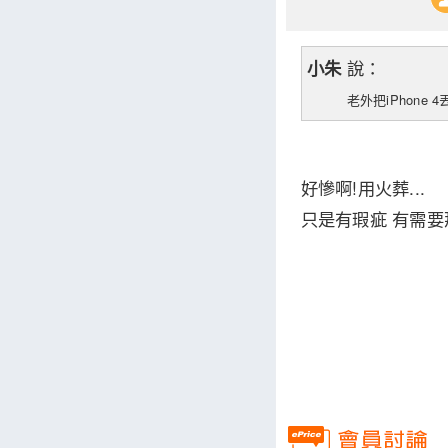
說：
小朱
老外把iPhone 4丟
好慘啊!用火葬...
只是有瑕疵 有需要