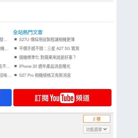
全站熱門文章
更多 iPhone Air 2 可靠消息曝光，預計明年初發表！
S27U 傳採用這製程讓相機更薄
Galaxy S27 Ultra 傳全面導入噴墨鏡片製程 相機模組更薄、拍攝品質再提升
平價手感不錯：三星 A27 5G 實測
摺機標準化 對蘋果來說是好事？
Pixel 11 Pro 系列充電速度升級，新增燈效可能不叫 Pixel Glow
iPhone 20 週年產品消息曝光
傳 Samsung Galaxy S26 FE 相機與充電規格沒啥驚喜
S27 Pro 相機規格又有新消息
2 樓
功能選單