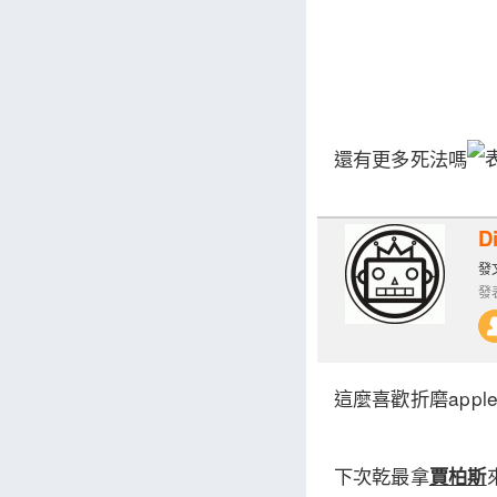
還有更多死法嗎
D
發文
發表
這麼喜歡折磨apple
下次乾最拿
賈柏斯