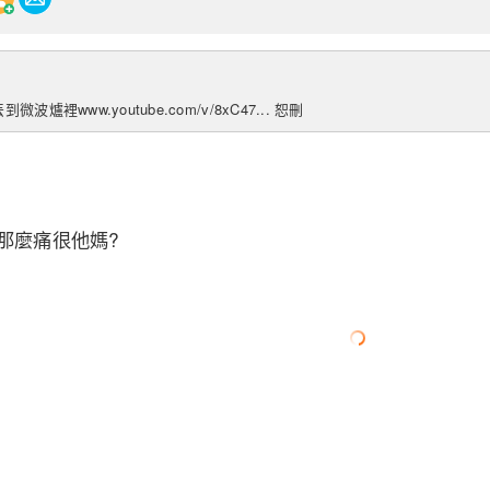
到微波爐裡www.youtube.com/v/8xC47... 恕刪
那麼痛很他媽?