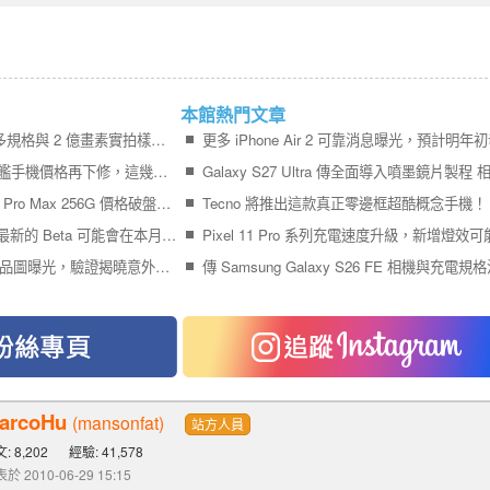
本館熱門文章
紅米 K100 Pro Max 更多規格與 2 億畫素實拍樣張公布
一週詢價排行榜出爐 旗艦手機價格再下修，這幾款手機現在超值得看(8/1~8/7)
【米可促銷】iPhone 17 Pro Max 256G 價格破盤！米可手機館限時 $40,880 (8/7~8/9)
Tecno 將推出這款真正零邊框超酷概念手機！
傳 Samsung One UI 9 最新的 Beta 可能會在本月中前針對 Galaxy S26 系列釋出！
三星 Galaxy S26 FE 產品圖曝光，驗證揭曉意外採用高通網路晶片
arcoHu
(mansonfat)
站方人員
: 8,202
經驗: 41,578
於 2010-06-29 15:15