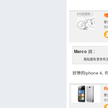
發文
發表
說：
Marco
幫貼還有更多死
好慘的iphone 4
R
發文
發表