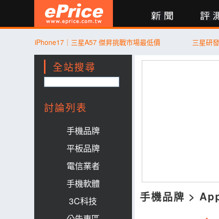
新聞
評測
討論
產品
買賣
商城
登入
iPhone17｜三星A57 傑昇挑戰市場最低價
三星研
全站搜尋
討論列表
手機品牌
平板品牌
電信業者
手機軟體
手機品牌
>
Ap
3C科技
公告專區