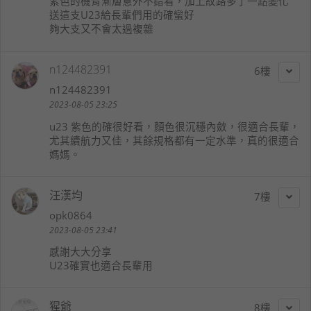
紫色的機背漸層意外不錯看，加上紋路多了一點變化
送這支U23給長輩們用的確蠻好
夠大支又不會太過複雜
n124482391
6
n124482391
2023-08-05 23:25
u23 紫色的確很好看，顏色很沉穩內斂，很適合長輩，
尤其續航力又佳，其餘規格都有一定水準，真的很適合
媽媽。
汪漢均
7
opk0864
2023-08-05 23:41
感謝大大分享
U23確實也適合長輩用
猩爺
8