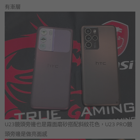
有漸層
U23鏡頭旁邊也是霧面磨砂搭配斜紋花色，U23 PRO鏡
頭旁邊是做亮面感