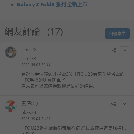
Galaxy Z Fold8 系列 全新上市
網友評論
17
回覆本文
cc6278
1
cc6278
2023-08-05 13:11
看影片半個鐘頭才掉電3%, HTC U23看來還蠻省電的
HTC手機的UI算簡單了
老人家可以無痛換新機是最好的結果...
憲仔QQ
2
pkas78
2023-08-05 14:09
HTC U23系列續航都表現不錯 給長輩使用這隻規格也
足夠了