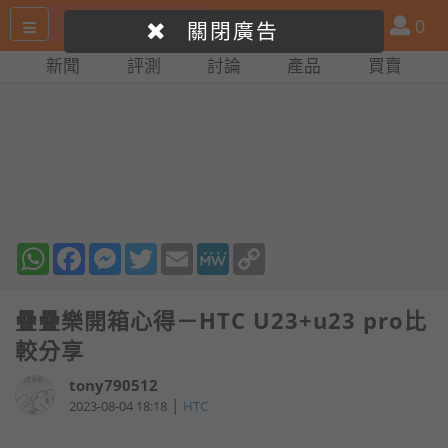
搜
產
會
0
關閉廣告
尋
品
員
新聞
評測
討論
產品
買賣
網
比
站
拼
WhatsApp
Facebook
Messenger
Twitter
Email
MeWe
Copy
Link
疊疊樂開箱心得－HTC U23+u23 pro比
較分享
tony790512
|
2023-08-04 18:18
HTC