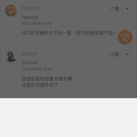
hpstony
11
hpstony
2023-08-06 16:49
HTC的手機好久才出一隻，這次的表現很不錯。
評論
Krizalid
12
krizalid
2023-08-06 18:52
這造型真的很像大陸手機
可能外型都外包了
cocacolahaha
13
cocacolahaha
2023-08-07 11:34
U23系列規格上差異真的不多，從外型挑選就差不多了
兩隻都好看，紫色感覺很年輕的FU，恭喜入手啊