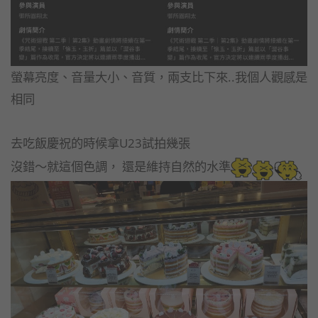
螢幕亮度、音量大小、音質，兩支比下來..我個人觀感是
相同
去吃飯慶祝的時候拿U23試拍幾張
沒錯～就這個色調， 還是維持自然的水準