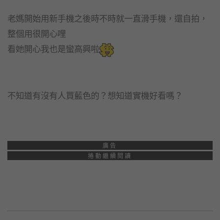
老媽開始用新手機之後時不時就一直滑手機，還自拍，
整個用很開心哩
看她開心我也是蠻高興啦
不知道有沒有人買藍色的？想知道實機好看嗎？
廣告
捲動繼續閱讀