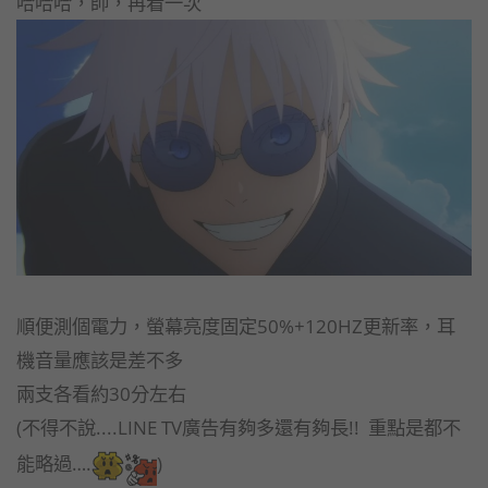
哈哈哈，帥，再看一次
順便測個電力，螢幕亮度固定50%+120HZ更新率，耳
機音量應該是差不多
兩支各看約30分左右
(不得不說....LINE TV廣告有夠多還有夠長!! 重點是都不
能略過….
)