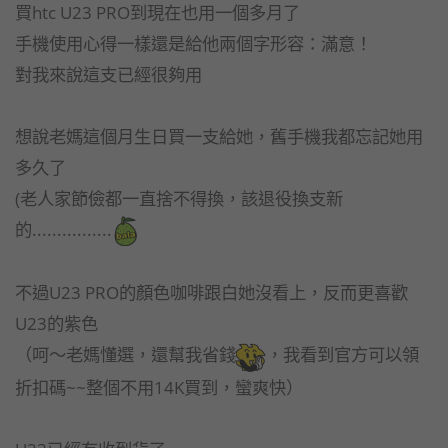
買htc U23 PRO到現在也用一個多月了
手機使用心得一樣還是給他兩個字形容：滿意！
對我來說這支已經很夠用
想說老媽這個月生日買一支給她，舊手機我都忘記她用
多久了
(老人家節儉都一直捨不得換，該退役換支新
的................
不過U23 PRO的顏色咖啡跟白她沒看上，反而更喜歡
U23的紫色
（呵～老媽懂選，還幫我省錢
，我看到官方可以領
折扣碼~~整個不用14K買到，蠻爽快）