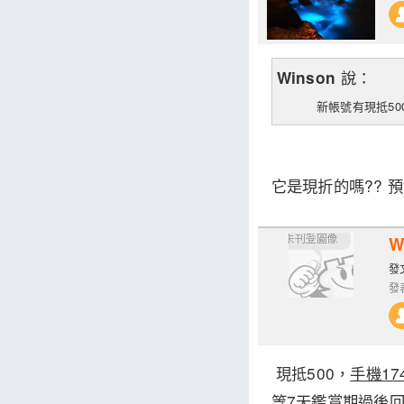
說：
Winson
新帳號有現抵500元
它是現折的嗎?? 預售
W
發文
發表
現抵500，
手機17
等7天鑑賞期過後回