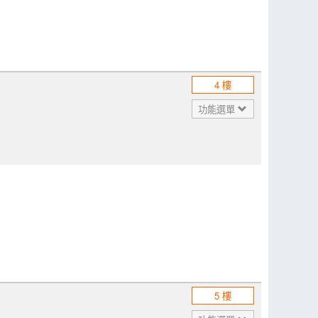
4 樓
功能選單
5 樓