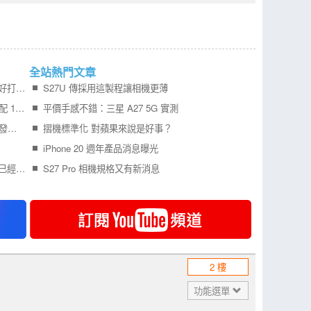
全站熱門文章
Samsung Galaxy Z Fold8 開箱實測寬 摺機更好打字 201g 輕巧機身真的好用嗎？
S27U 傳採用這製程讓相機更薄
Redmi Turbo 6 Max 外型曝光 7 吋 2K 大螢幕配 10000mAh 電池 挑戰超長續航
平價手感不錯：三星 A27 5G 實測
更多 iPhone Air 2 可靠消息曝光，預計明年初發表！
摺機標準化 對蘋果來說是好事？
iPhone 20 週年產品消息曝光
記憶體報價不斷狂漲，所佔旗艦手機成本比例已經比處理器還要高
S27 Pro 相機規格又有新消息
2 樓
功能選單