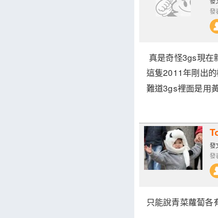
發文
發表
真是奇怪3gs現在新
這隻2011年剛出的
難道3gs裡面是用黃金
T
發文
發表
只能說青菜蘿蔔各