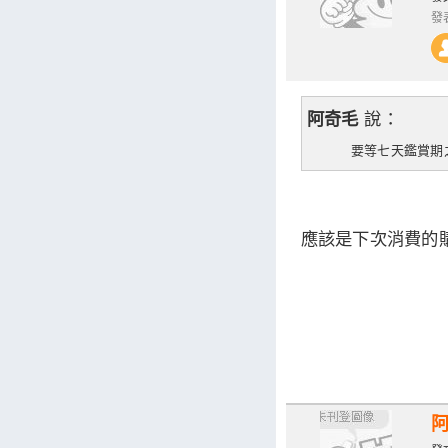
發表
說：
阿奇毛
要等七天鑑賞期之
應該是下次消費的