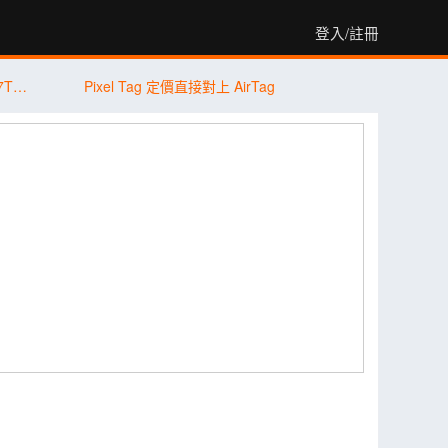
登入/註冊
【PK 擂台】平價版旗艦機對決 Xiaomi 17T Pro V.S. vivo X300 FE
Pixel Tag 定價直接對上 AirTag