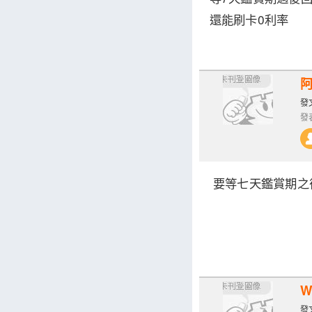
還能刷卡0利率
發文
發表
要等七天鑑賞期之
W
發文