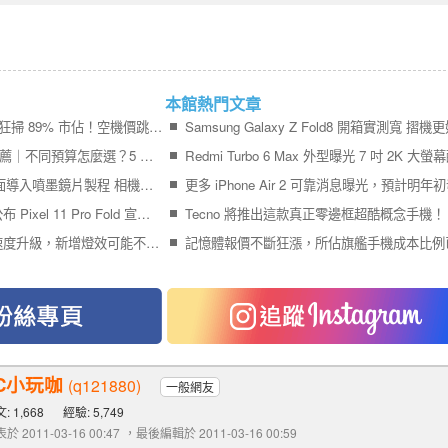
本館熱門文章
iPhone 17＋iPhone Air 狂掃 89% 市佔！空機價跳水 9,410 元引爆尾盤買氣
2026 最值得買的手機推薦｜不同預算怎麼選？5 款熱門手機完整比較
Galaxy S27 Ultra 傳全面導入噴墨鏡片製程 相機模組更薄、拍攝品質再提升
終於輪到 Google 官方公布 Pixel 11 Pro Fold 宣傳影片
Tecno 將推出這款真正零邊框超酷概念手機！
Pixel 11 Pro 系列充電速度升級，新增燈效可能不叫 Pixel Glow
C小玩咖
(q121880)
一般網友
: 1,668
經驗: 5,749
於 2011-03-16 00:47
，最後編輯於 2011-03-16 00:59