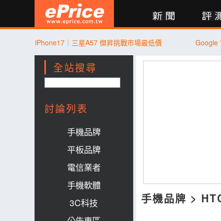
新聞
評測
討論
產品
買賣
商城
登入
iPhone17｜三星A57 傑昇挑戰市場最低價
Goog
全站搜尋
討論列表
手機品牌
平板品牌
電信業者
手機軟體
手機品牌
>
HT
3C科技
公告專區