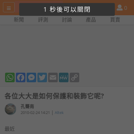
搜
產
會
0
1
尋
品
員
新聞
評測
討論
產品
買賣
網
比
站
拼
WhatsApp
Facebook
Messenger
Twitter
Email
MeWe
Copy
Link
各位大大是如何保護和裝飾它呢?
孔聾南
|
2010-02-24 14:21
Altek
最近