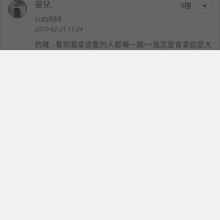
蓓兒
3
cuts888
2010-02-25 17:24
的確…看到我拿這隻的人都嚇一跳><我怎麼會拿這麼大
隻XD
我沒有包膜，因為如果包透明的會油油亮亮的..
我之前搜尋無名的文章看到有人包膜後忍不住撕開
結果發現包膜的人原來有把它刮傷…蠻慘的
剛買那時發現原廠的手機套...好難塞..
所以我直接在通訊行買手機套，都一百元整0.0而且都
很可愛喔~
是在聯強的通訊行買的~不知別家有沒有不同..
不會上傳照片..我把照片弄在大頭..那是把手機塞進手機
套的樣子..
也只貼原本就有的營幕保護貼..我覺得這樣就很夠了
我把放錀匙跟「放入手機套的手機」放一起~都沒有刮
傷喔(我在廢話嗎= =)
我的保護超~~~~隨便XD