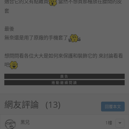
適合它的又有點難買
當然不想買那種放在腰間的皮
套
最後
無奈還是用了原廠的手機套了
想問問看各位大大是如何來保護和裝飾它的 來討論看看
吧
廣告
捲動繼續閱讀
網友評論
13
回覆本文
黑兄
1