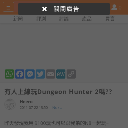
搜
產
會
0
關閉廣告
尋
品
員
新聞
評測
討論
產品
買賣
網
比
站
拼
WhatsApp
Facebook
Messenger
Twitter
Email
MeWe
Copy
Link
有人上線玩Dungeon Hunter 2嗎??
Heero
|
2011-07-22 13:50
Nokia
昨天發現我用i9100玩也可以跟我弟的N8一起玩~