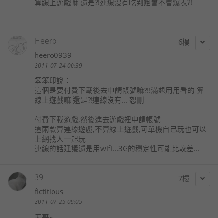
算線上遊戲嘛 還是?!連線沒有吃到飽會不會爆表?!
Heero
6
heero0939
2011-07-24 00:39
笨笨印
說：
這個是要付費下載後去申請帳號嘛?!!滿想用用看的 算
線上遊戲嘛 還是?!連線沒有... 恕刪
付費下載遊戲,然後進去遊戲裡申請帳號
這兩款算連線遊戲,不算線上遊戲,可單機自己玩也可以
上網找人一起玩
連線的話建議還是用wifi...3G的穩定性可能比較差...
39
7
fictitious
2011-07-25 09:05
天哥~