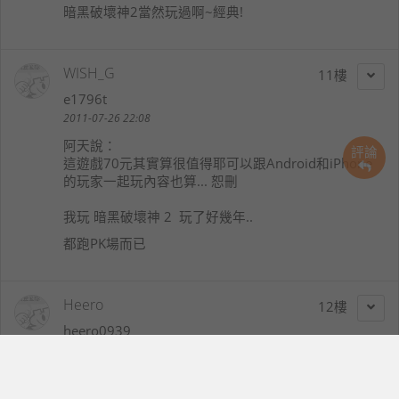
暗黑破壞神2當然玩過啊~經典!
WISH_G
11
e1796t
2011-07-26 22:08
阿天
說：
評論
這遊戲70元其實算很值得耶可以跟Android和iPhone
的玩家一起玩內容也算... 恕刪
我玩 暗黑破壞神 2 玩了好幾年..
都跑PK場而已
Heero
12
heero0939
2011-07-27 09:32
WISH_G
說：
我玩 暗黑破壞神 2 玩了好幾年..都跑PK場而已