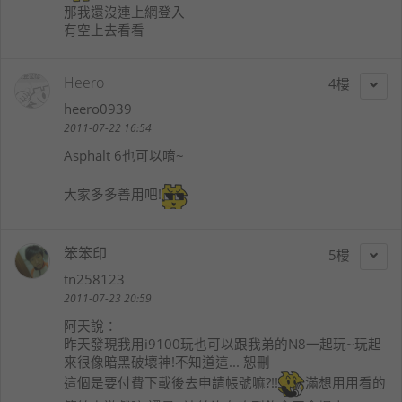
那我還沒連上網登入
有空上去看看
Heero
4
heero0939
2011-07-22 16:54
Asphalt 6也可以唷~
大家多多善用吧!
笨笨印
5
tn258123
2011-07-23 20:59
阿天
說：
昨天發現我用i9100玩也可以跟我弟的N8一起玩~玩起
來很像暗黑破壞神!不知道這... 恕刪
這個是要付費下載後去申請帳號嘛?!!
滿想用用看的