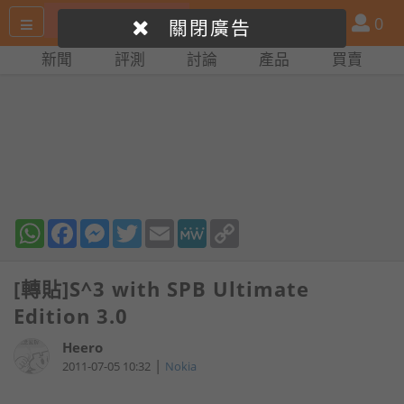
搜
產
會
0
關閉廣告
尋
品
員
新聞
評測
討論
產品
買賣
網
比
站
拼
WhatsApp
Facebook
Messenger
Twitter
Email
MeWe
Copy
Link
[轉貼]S^3 with SPB Ultimate
Edition 3.0
Heero
|
2011-07-05 10:32
Nokia