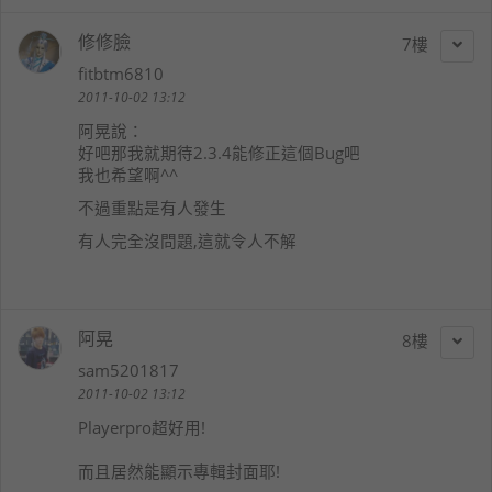
修修臉
7
fitbtm6810
2011-10-02 13:12
阿晃
說：
好吧那我就期待2.3.4能修正這個Bug吧
我也希望啊^^
不過重點是有人發生
有人完全沒問題,這就令人不解
阿晃
8
sam5201817
2011-10-02 13:12
Playerpro超好用!
而且居然能顯示專輯封面耶!