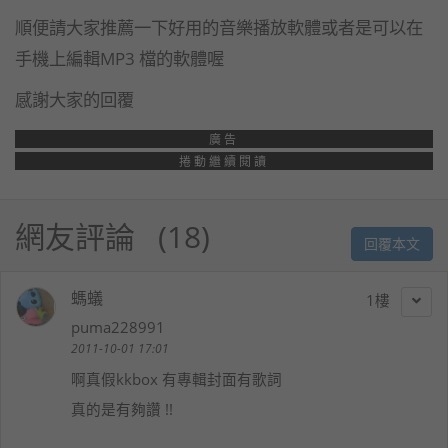
順便請大家推薦一下好用的音樂播放軟體或者是可以在
手機上編輯MP3 檔的軟體喔
感謝大家的回覆
廣告
捲動繼續閱讀
網友評論
18
回覆本文
螞蟻
1
puma228991
2011-10-01 17:01
啊真假kkbox 有專輯封面有歌詞
真的是有夠讚 !!