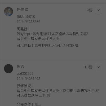
修修臉
9
fitbtm6810
2011-10-02 13:14
阿晃
說：
Playerpro超好用!而且居然能顯示專輯封面耶!
智慧型手機就是這樣強大啊
可以自動上網去找圖片,也可以找歌詞喔
黑刃
10
ab880162
2011-10-09 21:55
修修臉
說：
智慧型手機就是這樣強大啊可以自動上網去找圖片,也
可以找歌詞喔 ... 恕刪
我雖然沒上網...