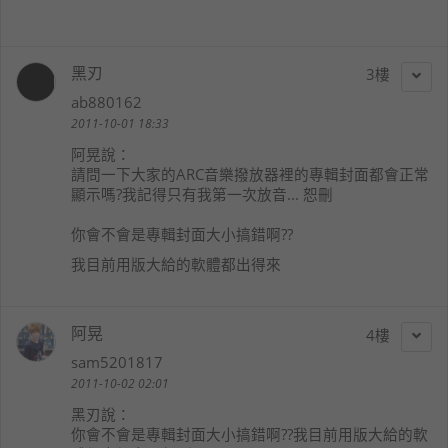
黑刃
3
ab880162
2011-10-01 18:33
阿晃
說：
請問一下大家的ARC音樂撥放器裡的專輯封面都會正常
顯示嗎?我記得只有我第一次放音... 恕刪
你會不會是專輯封面大小搞錯啊??
我目前用版大給的軟體都出得來
阿晃
4
sam5201817
2011-10-02 02:01
黑刃
說：
你會不會是專輯封面大小搞錯啊??我目前用版大給的軟