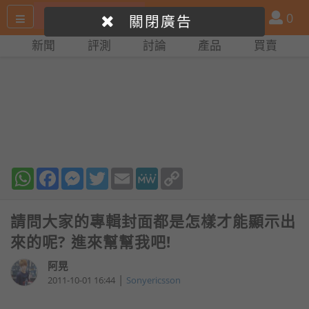
搜
產
會
0
關閉廣告
尋
品
員
新聞
評測
討論
產品
買賣
網
比
站
拼
WhatsApp
Facebook
Messenger
Twitter
Email
MeWe
Copy
Link
請問大家的專輯封面都是怎樣才能顯示出
來的呢? 進來幫幫我吧!
阿晃
|
2011-10-01 16:44
Sonyericsson