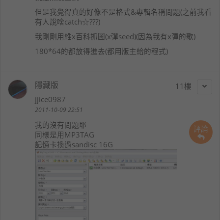
但是我覺得真的好像不是格式&專輯名稱問題(之前我看
有人說啥catch☆???)
我剛剛用維x百科抓圖(x彈seed)(因為我有x彈的歌)
180*64的都放得進去(都用版主給的程式)
隱藏版
11
jjice0987
2011-10-09 22:51
我的沒有問題耶
評論
同樣是用MP3TAG
記憶卡換過sandisc 16G