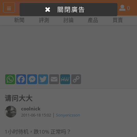
搜
產
會
0
關閉廣告
尋
品
員
新聞
評測
討論
產品
買賣
網
比
站
拼
WhatsApp
Facebook
Messenger
Twitter
Email
MeWe
Copy
Link
请问大大
coolnick
|
2011-06-18 15:02
Sonyericsson
1小时待机，跌10% 正常吗？