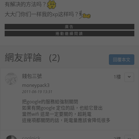
有解决的方法吗？
大大门你们一样我的xp这样吗？
廣告
捲動繼續閱讀
網友評論
2
回覆本文
錢包三號
1
moneypack3
2011-06-19 13:31
把google的服務給強制關閉
如果有開google 定位的話，也給它登出
當然wifi 這是一定要關的，超耗電
這幾項都關閉的話，耗電量應該會降低很多
coolnick
2