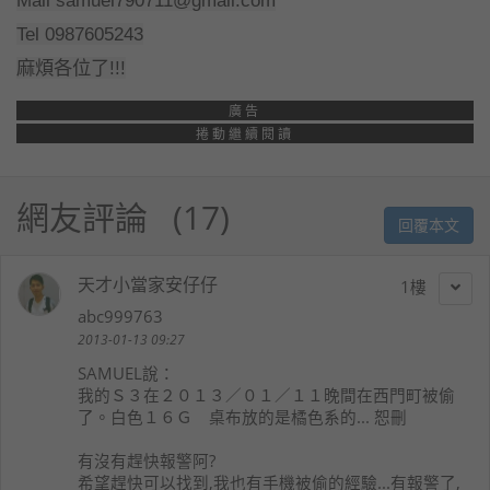
Tel 0987605243
麻煩各位了!!!
廣告
捲動繼續閱讀
網友評論
17
回覆本文
天才小當家安仔仔
1
abc999763
2013-01-13 09:27
SAMUEL
說：
我的Ｓ３在２０１３／０１／１１晚間在西門町被偷
了。白色１６Ｇ 桌布放的是橘色系的... 恕刪
有沒有趕快報警阿?
希望趕快可以找到,我也有手機被偷的經驗...有報警了,