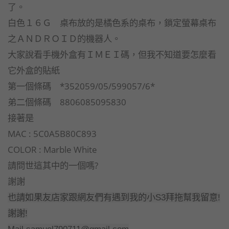
了。
白色１６Ｇ 桌布放的是橘色系的桌布，鎖定螢幕桌布
之ＡＮＤＲＯＩＤ的機器人。
大家說看手機外盒有ＩＭＥＩ碼，但我不知道要怎麼看
它外盒的貼紙
第一個條碼 *352059/05/599057/6*
弟二個條碼 8806085095830
接著是
MAC : 5C0A5B80C893
COLOR : Marble White
請問世這其中的一個嗎?
謝謝
也請如果友店家跟網友們有遇到我的小S3拜拖幫我留意!
謝謝!
Mail samuel790711@gmail.com