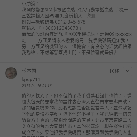
小助
說：
我開啟變更SIM卡提醒之後.輸入行動電話之後.手機一
直說請輸入國碼.要怎麼樣輸入... 恕刪
例如手機號碼為 0912-345-678
就輸入 『 +886912345678 』
而我的簡訊內容是說『 XXX手機遺失，請撥09xxxxxxx
x』，一方面是請家人撥我的另一隻手機號碼通知我，
另一方面是給撿到的人一個機會，有良心的話就趕快跟
我聯絡，不然等警察找上門，不是偷竊就是侵占...
杉木爾
10
kpop711
2013-01-16 01:16
偷的人找到了，他不但偷了我手機連我證件也偷了，還
膽大包天的要拿我的證件去台灣大直營門市要辦門號，
那間店員機警的打給我確認是否認識當事人，並幫我記
下他的身份證字號，這下他逃不掉了，我已經把一切交
給警方！真的很感謝那間店的店員，北市南京東路二段
２０號的台哥大直營門市，真的很感謝，現在案件已經
成立了。如果他把我手機轉賣，那購買到我手機的人也