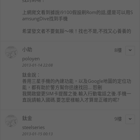
上網爬文看到據說i9100假設刷Rom的話,還是可以用S
amsungDive找到手機
希望發文者不要氣餒～唉！找也不是,不找又心養養的
小助
8
poloyen
2013-01-14 22:08
鈦金
說：
善用三星手機的內建功能，以及Google地圖的定位功
能，都有助於警方幫你迅速找回... 恕刪
我開啟變更SIM卡提醒之後.輸入行動電話之後.手機一
直說請輸入國碼.要怎麼樣輸入才算是正確的呢?
鈦金
9
steelseries
2013-01-15 00:13