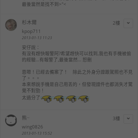
最後當然是找不到>"<
杉木爾
2
kpop711
2013-01-13 11:23
安仔
說：
有沒有趕快報警阿?希望趕快可以找到,我也有手機被偷
的經驗...有報警了,最後當然... 恕刪
恩嗯！已經去備案了！ 除此之外身分證跟駕照也不見
了。。。
本來想說手機是自己用丟的，但發現證件也都消失才驚
覺不對勁！
太過分了
熊~
3
wing0826
2013-01-13 15:52