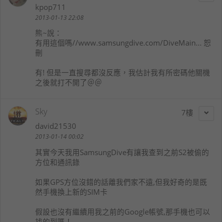
kpop711
2013-01-13 22:08
熊~
說：
有用這個嗎//www.samsungdive.com/DiveMain... 恕
刪
有! 但是一直搜尋都沒反應，我估計我有所密碼他關機
之後就打不開了＠＠
Sky
7
david21530
2013-01-14 00:02
其實今天我用SamsungDive有讓我查到之前S2被偷的
方位和通訊錄
如果GPS方位沒錯的話離我們家不遠,但我好奇的是既
然手機換上新的SIM卡
假設也沒有繼續用我之前的Google帳號,那手機也可以
找的到嗎！