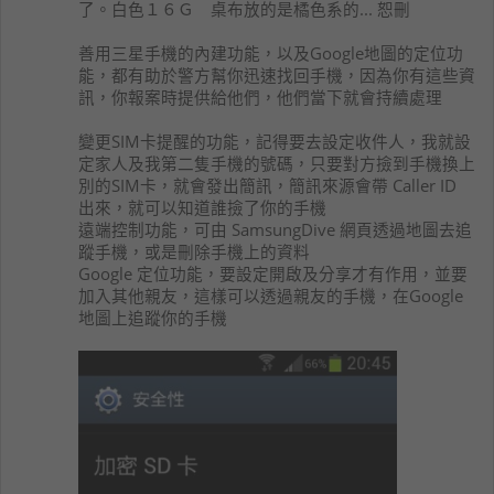
了。白色１６Ｇ 桌布放的是橘色系的... 恕刪
善用三星手機的內建功能，以及Google地圖的定位功
能，都有助於警方幫你迅速找回手機，因為你有這些資
訊，你報案時提供給他們，他們當下就會持續處理
變更SIM卡提醒的功能，記得要去設定收件人，我就設
定家人及我第二隻手機的號碼，只要對方撿到手機換上
別的SIM卡，就會發出簡訊，簡訊來源會帶 Caller ID
出來，就可以知道誰撿了你的手機
遠端控制功能，可由 SamsungDive 網頁透過地圖去追
蹤手機，或是刪除手機上的資料
Google 定位功能，要設定開啟及分享才有作用，並要
加入其他親友，這樣可以透過親友的手機，在Google
地圖上追蹤你的手機