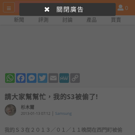
搜
產
會
0
關閉廣告
尋
品
員
新聞
評測
討論
產品
買賣
網
比
站
拼
WhatsApp
Facebook
Messenger
Twitter
Email
MeWe
Copy
Link
請大家幫幫忙，我的S3被偷了!
杉木爾
|
2013-01-13 07:12
Samsung
我的Ｓ３在２０１３／０１／１１晚間在西門町被偷