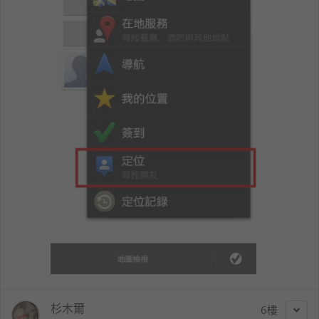
杉木爾
6