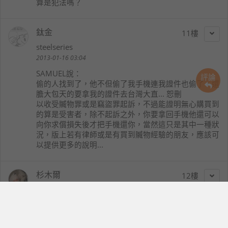
算是犯法嗎？
鈦金
11
steelseries
2013-01-16 03:04
SAMUEL
說：
評論
偷的人找到了，他不但偷了我手機連我證件也偷了，還
膽大包天的要拿我的證件去台灣大直... 恕刪
以收受贓物罪或是竊盜罪起訴，不過能證明無心購買到
的算是受害者，除不起訴之外，你要拿回手機他還可以
向你求償損失後才把手機還你，當然這只是其中一種狀
況，版上若有律師或是有買到贓物經驗的朋友，應該可
以提供更多的說明...
杉木爾
12
kpop711
2013-01-17 01:31
鈦金
說：
以收受贓物罪或是竊盜罪起訴，不過能證明無心購買到