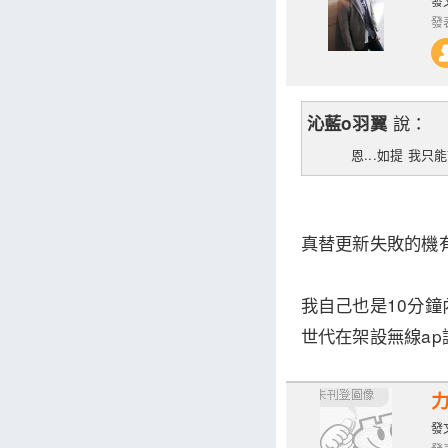
發文
發表
說：
沁藍o羽翼
恩...如提 我只能
真替更新失敗的機
我自己也是10分鐘
世代在架設無線ap讓
發文