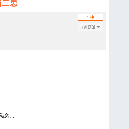
請三思
1 樓
功能選單
念...