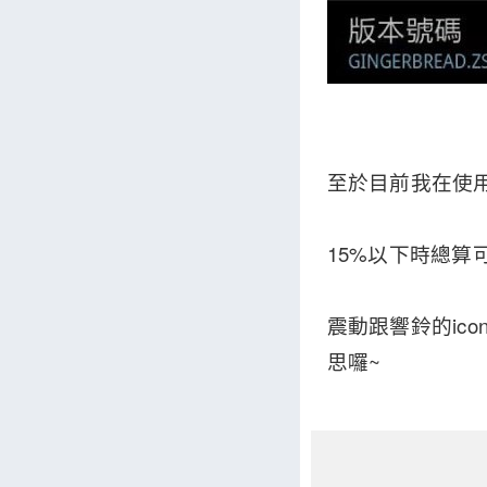
至於目前我在使用
15%以下時總算
震動跟響鈴的ico
思囉~