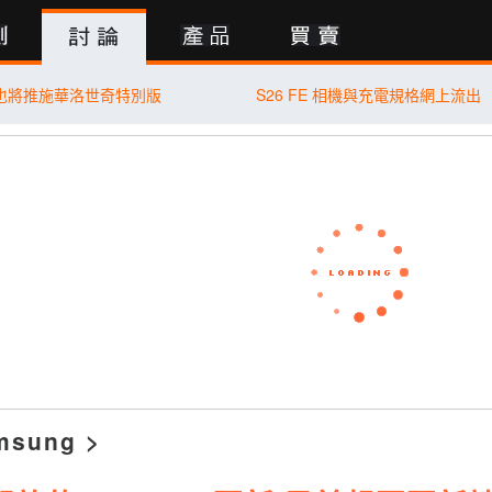
行動版
70 也將推施華洛世奇特別版
S26 FE 相機與充電規格網上流出
msung
>