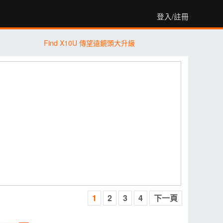
登入/註冊
Find X10U 傳望遠鏡頭大升級
1
2
3
4
下一頁