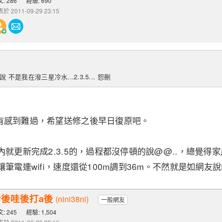
: 286
經驗: 690
於 2011-09-29 23:15
說 不是我在潑三星冷水...2.3.5... 恕刪
有感到難過，希望送修之後早日復原吧。
內就更新完成2.3.5的，過程都沒停頓的說@@..，總覺得家
筆電連wifi，速度還從100m調到36m。不然就是如網友說的更
力後哇後打a後
(nini38ni)
一般網友
: 245
經驗: 1,504