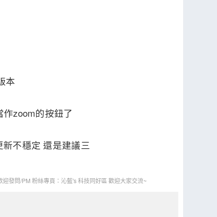
版本
當作zoom的按鈕了
s更新不穩定 還是建議三
迎發問/PM 粉絲專頁：沁藍's 科技同好區 歡迎大家交流~