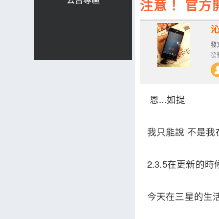
注意！ 官方開
發文
發表
恩...如提
我只能說 不是我在
2.3.5在更新的
今天在三星的生活館