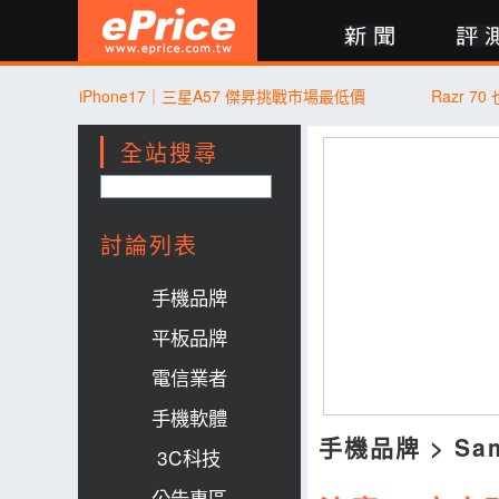
新聞
評測
討論
產品
買賣
商城
登入
iPhone17｜三星A57 傑昇挑戰市場最低價
Razr 
全站搜尋
討論列表
手機品牌
平板品牌
電信業者
手機軟體
手機品牌
>
Sa
3C科技
公告專區