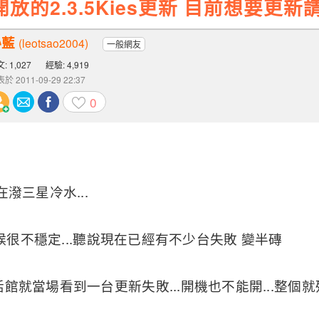
放的2.3.5Kies更新 目前想要更新
沁藍
(leotsao2004)
一般網友
: 1,027
經驗: 4,919
於 2011-09-29 22:37
0
潑三星冷水...
時候很不穩定...聽說現在已經有不少台失敗 變半磚
就當場看到一台更新失敗...開機也不能開...整個就殘