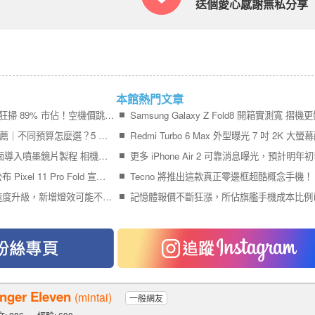
送個愛心感謝無私分享
本館熱門文章
iPhone 17＋iPhone Air 狂掃 89% 市佔！空機價跳水 9,410 元引爆尾盤買氣
2026 最值得買的手機推薦｜不同預算怎麼選？5 款熱門手機完整比較
Galaxy S27 Ultra 傳全面導入噴墨鏡片製程 相機模組更薄、拍攝品質再提升
終於輪到 Google 官方公布 Pixel 11 Pro Fold 宣傳影片
Tecno 將推出這款真正零邊框超酷概念手機！
Pixel 11 Pro 系列充電速度升級，新增燈效可能不叫 Pixel Glow
inger Eleven
(mintai)
一般網友