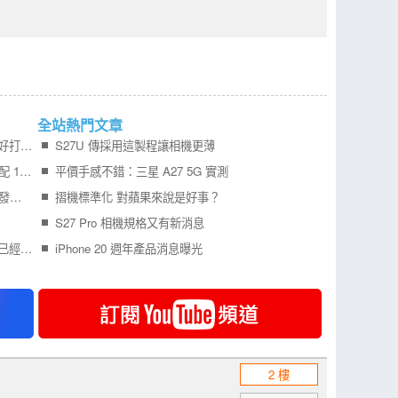
全站熱門文章
Samsung Galaxy Z Fold8 開箱實測寬 摺機更好打字 201g 輕巧機身真的好用嗎？
S27U 傳採用這製程讓相機更薄
Redmi Turbo 6 Max 外型曝光 7 吋 2K 大螢幕配 10000mAh 電池 挑戰超長續航
平價手感不錯：三星 A27 5G 實測
更多 iPhone Air 2 可靠消息曝光，預計明年初發表！
摺機標準化 對蘋果來說是好事？
S27 Pro 相機規格又有新消息
記憶體報價不斷狂漲，所佔旗艦手機成本比例已經比處理器還要高
iPhone 20 週年產品消息曝光
2 樓