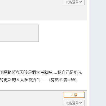
功能選單
用網路頻寬因該是個大考驗吧....我自己是用光
新的人太多會擠到 ......(有點半信半疑)
3 樓
功能選單