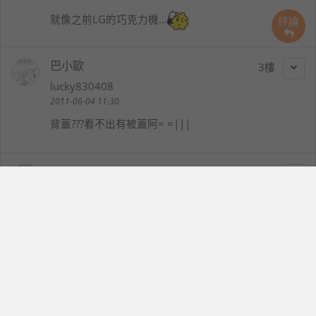
就像之前LG的巧克力機...
評論
巴小歐
3
lucky830408
2011-06-04 11:30
背蓋???看不出有被蓋阿= =|||
Heero
4
heero0939
2011-06-04 12:26
巴小歐
說：
背蓋???看不出有被蓋阿= =|||
所以我應該要說電池蓋您比較能接受嗎?