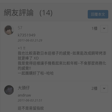
網友評論
14
回覆本文
57
1
k7351949
2011-06-03 21:29
+1 !!
我也比較喜歡日本這樣子的感覺~如果能改成鋼琴烤漆
就更棒了 XD
我是覺得這樣讓手機看起來比較年輕~不會那麼商務化
的感覺!!
一起團購好了啦~哈哈
大頭仔
2
andruw
2011-06-03 21:51
這不是易留指紋