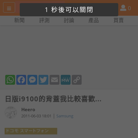
搜
產
會
0
1
尋
品
員
新聞
評測
討論
產品
買賣
網
比
站
拼
WhatsApp
Facebook
Messenger
Twitter
Email
MeWe
Copy
Link
日版i9100的背蓋我比較喜歡...
Heero
|
2011-06-03 18:01
Samsung